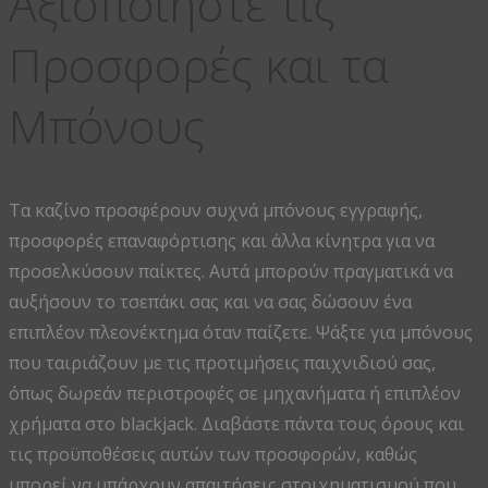
Αξιοποιήστε τις
Προσφορές και τα
Μπόνους
Τα καζίνο προσφέρουν συχνά μπόνους εγγραφής,
προσφορές επαναφόρτισης και άλλα κίνητρα για να
προσελκύσουν παίκτες. Αυτά μπορούν πραγματικά να
αυξήσουν το τσεπάκι σας και να σας δώσουν ένα
επιπλέον πλεονέκτημα όταν παίζετε. Ψάξτε για μπόνους
που ταιριάζουν με τις προτιμήσεις παιχνιδιού σας,
όπως δωρεάν περιστροφές σε μηχανήματα ή επιπλέον
χρήματα στο blackjack. Διαβάστε πάντα τους όρους και
τις προϋποθέσεις αυτών των προσφορών, καθώς
μπορεί να υπάρχουν απαιτήσεις στοιχηματισμού που