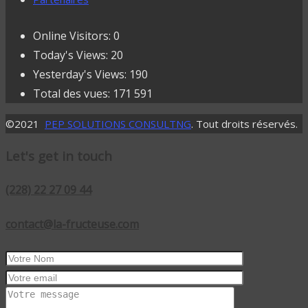
Online Visitors:
0
Today's Views:
20
Yesterday's Views:
190
Total des vues:
171 591
©2021
PEP SOLUTIONS CONSULTNG
. Tout droits réservés.
Let's get in touch
(228) 22 27 09 44
contact@la-fructeuse.com