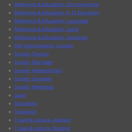
Reference & Education, Environmental
Reference & Education, K-12 Education
Reference & Education, Language
Reference & Education, Legal
Reference & Education, Sociology
Self Improvement, Success
Society, Divorce
Society, Marriage
Society, Relationships
Society, Sexuality
Society, Weddings
spain
Streaming
Television
Travel & Leisure, Aviation
Travel & Leisure, Boating