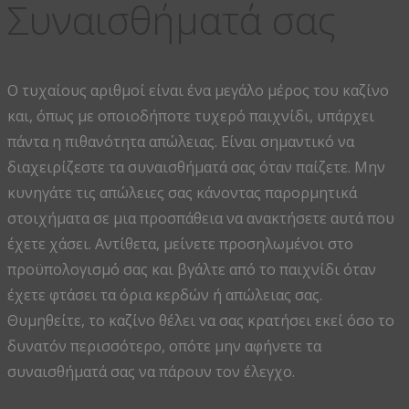
Συναισθήματά σας
Ο τυχαίους αριθμοί είναι ένα μεγάλο μέρος του καζίνο
και, όπως με οποιοδήποτε τυχερό παιχνίδι, υπάρχει
πάντα η πιθανότητα απώλειας. Είναι σημαντικό να
διαχειρίζεστε τα συναισθήματά σας όταν παίζετε. Μην
κυνηγάτε τις απώλειες σας κάνοντας παρορμητικά
στοιχήματα σε μια προσπάθεια να ανακτήσετε αυτά που
έχετε χάσει. Αντίθετα, μείνετε προσηλωμένοι στο
προϋπολογισμό σας και βγάλτε από το παιχνίδι όταν
έχετε φτάσει τα όρια κερδών ή απώλειας σας.
Θυμηθείτε, το καζίνο θέλει να σας κρατήσει εκεί όσο το
δυνατόν περισσότερο, οπότε μην αφήνετε τα
συναισθήματά σας να πάρουν τον έλεγχο.