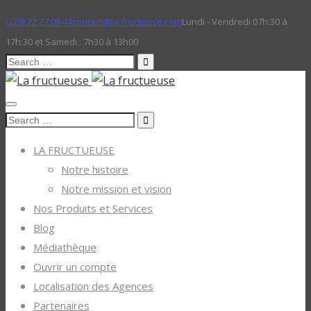
(228) 22 27 09 44
contact@la-fructeuse.com
Lundi - Vendredi 07h:30 à
17h:30 et Samedi : 7h30 à 13h00
Search
for:
Search
for:
LA FRUCTUEUSE
Notre histoire
Notre mission et vision
Nos Produits et Services
Blog
Médiathèque
Ouvrir un compte
Localisation des Agences
Partenaires