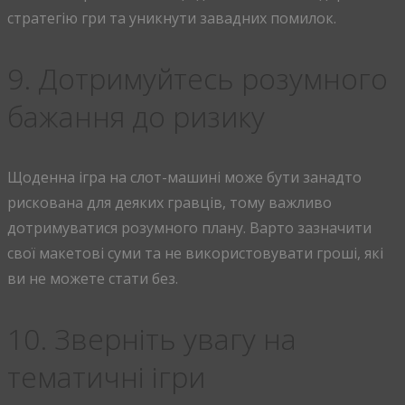
стратегію гри та уникнути завадних помилок.
9. Дотримуйтесь розумного
бажання до ризику
Щоденна ігра на слот-машині може бути занадто
рискована для деяких гравців, тому важливо
дотримуватися розумного плану. Варто зазначити
свої макетові суми та не використовувати гроші, які
ви не можете стати без.
10. Зверніть увагу на
тематичні ігри