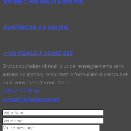
ENTRE 1 000 000 et 5 000 000
SUPÉRIEUR A 5 000 000
> OU EGALE A 10 000 000
Si vous souhaitez obtenir plus de renseignements sans
aucune obligation, remplissez le formulaire ci-dessous et
nous vous contacterons. Merci
(228) 22 27 09 44
contact@la-fructeuse.com