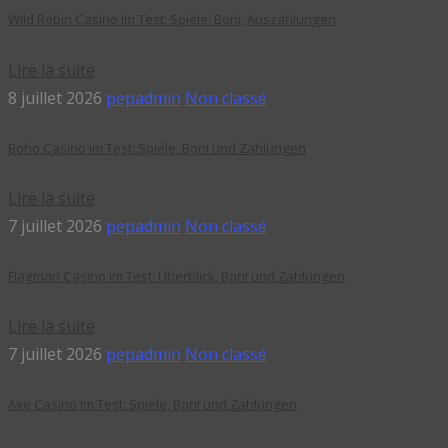
Wild Robin Casino im Test: Spiele, Boni, Auszahlungen
Lire la suite
8 juillet 2026
pepadmin
Non classé
Boho Casino im Test: Spiele, Boni und Zahlungen
Lire la suite
7 juillet 2026
pepadmin
Non classé
Flagman Casino im Test: Überblick, Boni und Zahlungen
Lire la suite
7 juillet 2026
pepadmin
Non classé
Axe Casino im Test: Spiele, Boni und Zahlungen