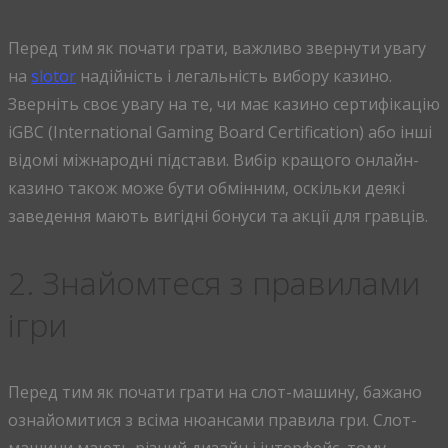
Перед тим як почати грати, важливо звернути увагу
на
slotor
надійність і легальність вибору казино.
Зверніть своє увагу на те, чи має казино сертифікацію
iGBC (International Gaming Board Certification) або інші
відомі міжнародні підстави. Вибір кращого онлайн-
казино також може бути обмінним, оскільки деякі
заведення мають вигідні бонуси та акції для гравців.
2. Знайомтеся з правилами
ігри
Перед тим як почати грати на слот-машину, бажано
ознайомитися з всіма нюансами правила гри. Слот-