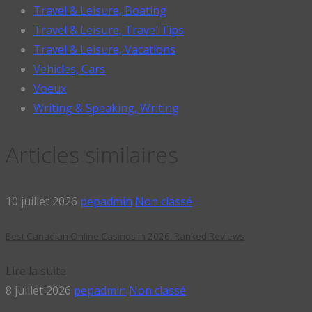
Travel & Leisure, Boating
Travel & Leisure, Travel Tips
Travel & Leisure, Vacations
Vehicles, Cars
Voeux
Writing & Speaking, Writing
Articles similaires
10 juillet 2026
pepadmin
Non classé
Best Canadian Online Casinos in 2026: Ranked Reviews
Lire la suite
8 juillet 2026
pepadmin
Non classé