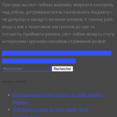
При грах на слот-геймах важливо зберігати контроль
над собою, дотримуватися встановленого бюджету і
не допускати занадто великих ризиків. У такому разі,
якщо у вас є позитивне настроїння до гри та
готовість приймати ризики, слот-гейми можуть стати
інтересним і зручним способом отримання розваг.
SHARE ON FACEBOOK
SHARE ON TWITTER
SHARE
ON PINTEREST
SHARE ON LINKEDIN
Rechercher :
Articles récents
Best Canadian Online Casinos in 2026: Ranked
Reviews
Wild Robin Casino im Test: Spiele, Boni,
Auszahlungen