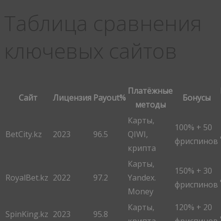
Таблица сравнения
ключевых сайтов
Платёжные
Сайт
Лицензия
Payout%
Бонусы
методы
Карты,
100% + 50
BetCity.kz
2023
96.5
QIWI,
фриспинов
крипта
Карты,
150% + 30
RoyalBet.kz
2022
97.2
Yandex.
фриспинов
Money
Карты,
120% + 20
SpinKing.kz
2023
95.8
крипта
фриспинов