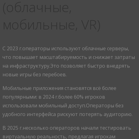
(облачные,
мобильные, VR)
С 2023 г.операторы используют облачные серверы,
что повышает масштабируемость и снижает затраты
на инфраструктуру.Это позволяет быстро внедрять
новые игры без перебоев.
Мобильные приложения становятся всё более
популярными: в 2024 г.более 60% игроков
использовали мобильный доступ.Операторы без
удобного интерфейса рискуют потерять аудиторию.
В 2025 г.несколько операторов начали тестировать
виртуальную реальность, предлагая игрокам