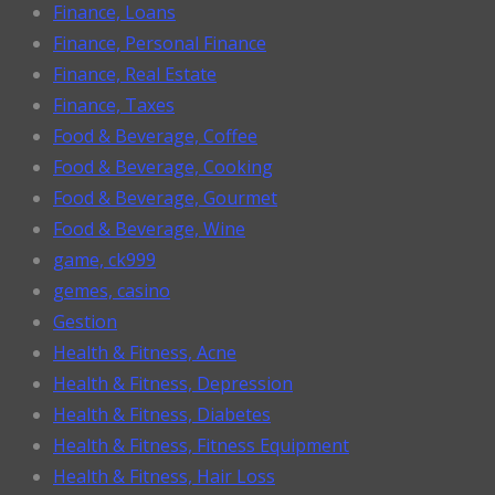
Finance, Loans
Finance, Personal Finance
Finance, Real Estate
Finance, Taxes
Food & Beverage, Coffee
Food & Beverage, Cooking
Food & Beverage, Gourmet
Food & Beverage, Wine
game, ck999
gemes, casino
Gestion
Health & Fitness, Acne
Health & Fitness, Depression
Health & Fitness, Diabetes
Health & Fitness, Fitness Equipment
Health & Fitness, Hair Loss