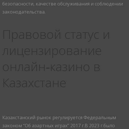
безопасности, качестве обслуживания и соблюдении
законодательства.
Правовой статус и
лицензирование
онлайн‑казино в
Казахстане
Казахстанский рынок регулируется Федеральным
законом “Об азартных играх” 2017 г.В 2023 г.было