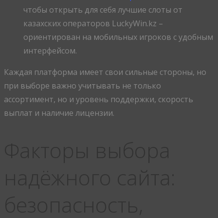
чтобы открыть для себя лучшие слоты от
казахских операторов LuckyWin.kz –
ориентирован на мобильных игроков с удобным
интерфейсом.
Каждая платформа имеет свои сильные стороны, но
при выборе важно учитывать не только
ассортимент, но и уровень поддержки, скорость
выплат и наличие лицензии.
Факторы выбора
надёжного сайта:
безопасность,