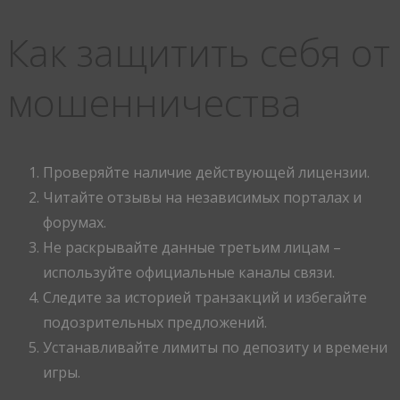
Как защитить себя от
мошенничества
Проверяйте наличие действующей лицензии.
Читайте отзывы на независимых порталах и
форумах.
Не раскрывайте данные третьим лицам –
используйте официальные каналы связи.
Следите за историей транзакций и избегайте
подозрительных предложений.
Устанавливайте лимиты по депозиту и времени
игры.