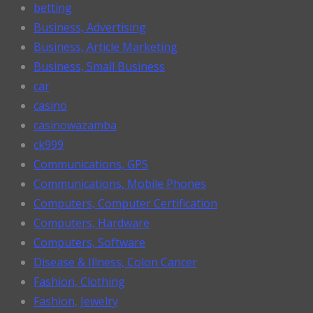
betting
Business, Advertising
Business, Article Marketing
Business, Small Business
car
casino
casinowazamba
ck999
Communications, GPS
Communications, Mobile Phones
Computers, Computer Certification
Computers, Hardware
Computers, Software
Disease & Illness, Colon Cancer
Fashion, Clothing
Fashion, Jewelry