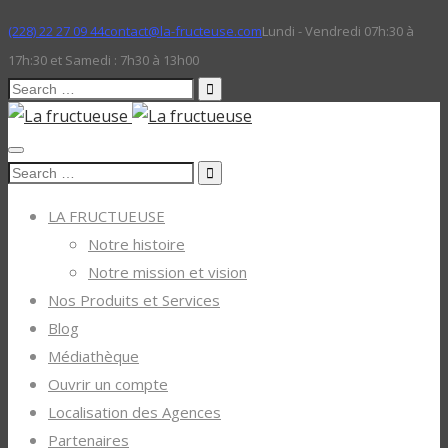
(228) 22 27 09 44
contact@la-fructeuse.com
Lundi - Vendredi 07h:30 à
17h:30 et Samedi : 7h30 à 13h00
Search
for:
Search
for:
LA FRUCTUEUSE
Notre histoire
Notre mission et vision
Nos Produits et Services
Blog
Médiathèque
Ouvrir un compte
Localisation des Agences
Partenaires