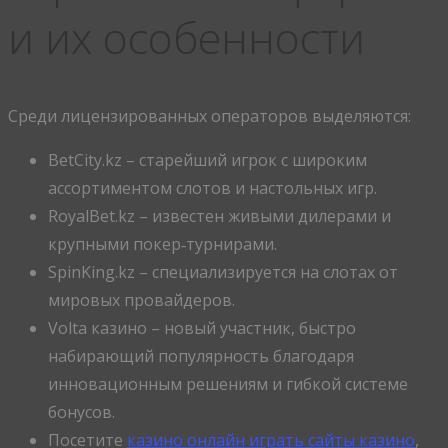
и их особенности
Среди лицензированных операторов выделяются:
BetCity.kz – старейший игрок с широким
ассортиментом слотов и настольных игр.
RoyalBet.kz – известен живыми дилерами и
крупными покер‑турнирами.
SpinKing.kz – специализируется на слотах от
мировых провайдеров.
Volta казино – новый участник, быстро
набирающий популярность благодаря
инновационным решениям и гибкой системе
бонусов.
Посетите
казино онлайн играть сайты казино
,