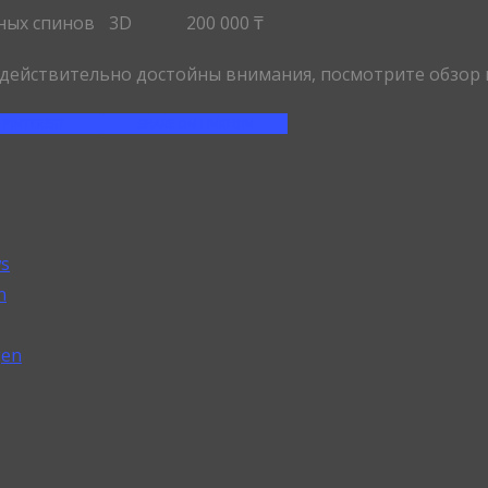
ных спинов
3D
200 000 ₸
е действительно достойны внимания, посмотрите обзор н
 PINTEREST
SHARE ON LINKEDIN
ws
n
gen