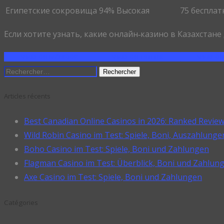
Египетские сокровища
94%
Высокая
75 бесплат
Если хотите узнать, какие онлайн‑казино в Казахстан
SHARE ON FACEBOOK
SHARE ON TWITTER
SHARE ON
Rechercher :
Articles récents
Best Canadian Online Casinos in 2026: Ranked Revie
Wild Robin Casino im Test: Spiele, Boni, Auszahlunge
Boho Casino im Test: Spiele, Boni und Zahlungen
Flagman Casino im Test: Überblick, Boni und Zahlun
Axe Casino im Test: Spiele, Boni und Zahlungen
Catégories