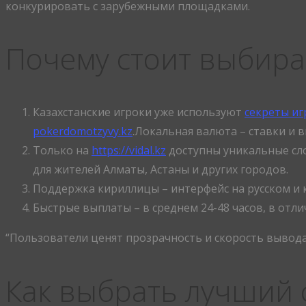
конкурировать с зарубежными площадками.
Почему стоит выбира
Казахстанские игроки уже используют
секреты иг
pokerdomotzyvy.kz
.Локальная валюта – ставки и 
Только на
https://vidal.kz
доступны уникальные сло
для жителей Алматы, Астаны и других городов.
Поддержка кириллицы – интерфейс на русском и 
Быстрые выплаты – в среднем 24-48 часов, в отл
“Пользователи ценят прозрачность и скорость вывода
Как выбрать лучший 