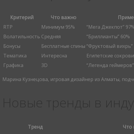
Критерий
Что важно
Приме
RTP
Минимум 95%
“Мега Джекпот” 97
Волатильность
Средняя
“Бриллианты” 60%
Бонусы
Бесплатные спины
“Фруктовый вихрь” 
Тематика
Интересна
Египетские сокров
Графика
3D
“Легенда геймеров”
Марина Кузнецова, игровая дизайнер из Алматы, подчё
Новые тренды в инду
Тренд
Что 