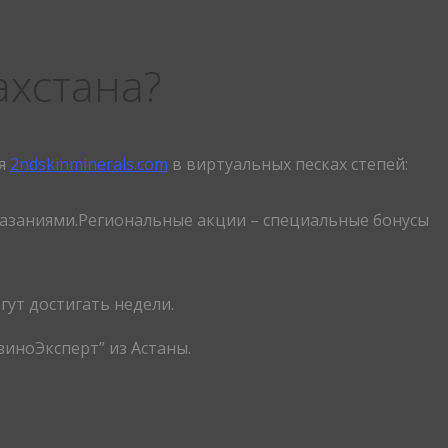
ахстана?
ся
2ndskinminerals.com
в виртуальных песках степей:
казаниями.Региональные акции – специальные бонусы
гут достигать недели.
зиноЭксперт” из Астаны.
и