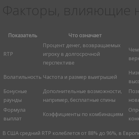
Факторы, влияющие 
Показатель
Что означает
Процент денег, возвращаемых
Чем
RTP
игроку в долгосрочной
вер
перспективе
Низ
Волатильность
Частота и размер выигрышей
выс
Бонусные
Дополнительные возможности,
Поз
раунды
например, бесплатные спины
нов
Формула
Опр
Коэффициенты по комбинациям
выплат
кон
В США средний RTP колеблется от 88% до 96%, в Европ