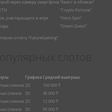
грой через камеру смартфона
“Квест в облаках”
/ETH
“Crypto Fortune”
оя, участвующего в игре
“Hero Spin”
роды
“Green Quest”
гласно отчёту “FutureGaming”.
опулярных слотов
нусы
Графика
Средний выигрыш
тных спинов
2D
150 000 ₸
ных спинов
3D
45 000 ₸
тных спинов
2D
12 000 ₸
ных спинов
3D
90 000 ₸