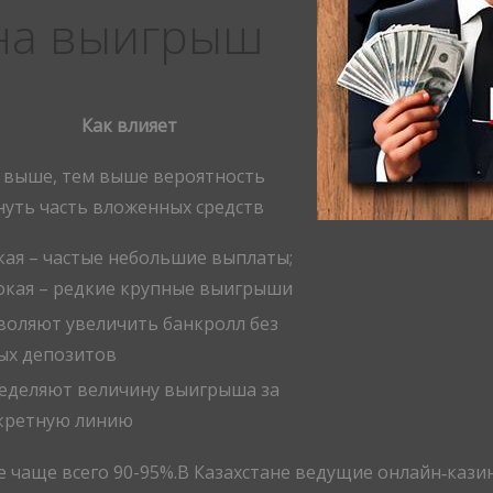
на выигрыш
Как влияет
 выше, тем выше вероятность
нуть часть вложенных средств
кая – частые небольшие выплаты;
окая – редкие крупные выигрыши
воляют увеличить банкролл без
ых депозитов
еделяют величину выигрыша за
кретную линию
е чаще всего 90-95%.В Казахстане ведущие онлайн‑кази