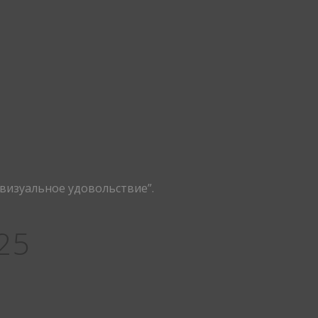
 визуальное удовольствие”.
25