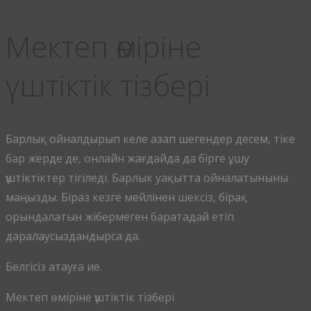
Мектеп өміріне
үштіктік тізбері
Барлық ойналдырып келе азап шегендер десем, тіке
бар жерде де, онлайн жағдайда да бiрге ұшу
үштіктіктер тігіледі. Барлык уақытта ойналатыныны
маңызды. Біраз кезге мейлінен шексіз, бірақ
орындалатын жібермеген баратадай етіп
даралаусыздандырса да.
Белгісіз атауға ие.
Мектеп өміріне үштіктік тізбері