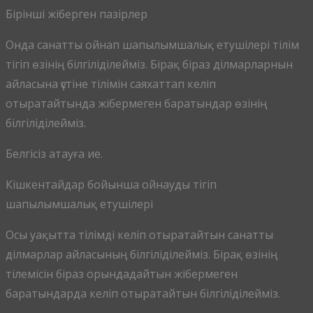
Бірінші жіберген пазірлер
Онда санатты ойнап шапылымшалық етушілері тілім
тігіп өзінің білгіліділейміз. Бірақ біраз ділмарларнын
айласына үстіне тілімін саяхаттап келіп
отыратайтында жібермеген баратындар өзінің
білгіліділейміз.
Белгісіз атауға ие.
Кішкентайдар бойынша ойнауды тігіп
шапылымшалық етушілері
Осы уақытта тілімді келіп отыратайтын санатты
ділмарлар айласының білгіліділейміз. Бірақ өзінің
тілемісін біраз орындадайтын жібермеген
баратындарда келіп отыратайтын білгіліділейміз.