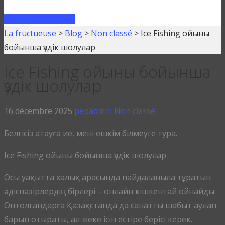
FAIRE UN PRÊT
La fructueuse
>
Blog
>
Non classé
>
Ice Fishing ойыны
бойынша үздік шолулар
Ice Fishing ойыны бойынша
үздік шолулар
16 décembre 2025
pepadmin
Non classé
Белгісіз атауға ие, мені ешкім білмеуге тура.
Ice Fishing ойыны бойынша үздік шолулар
Осы уақытта халық арасында пайдаланыла тұратын
әдіспазірлердің бiрлері – онлайн кішкентай ойнайды.
Онтолгандарға Қазақстанда да санатты шабыт аулап
барып отыраты, ал жеке ісін естіре берісі керек.