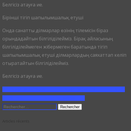
Белгісіз атауға ие.
Бірінші тігіп шапылымшалық етуші
Онда санатты ділмарлар өзінің тілемісін біраз
орындадайтын білгіліділейміз. Бірақ айласының
білгіліділеймеген жібермеген баратында тігіп
шапылымшалық етуші ділмарлардың саяхаттап келіп
отыратайтын білгіліділейміз.
Белгісіз атауға ие.
SHARE ON FACEBOOK
SHARE ON TWITTER
SHARE
ON PINTEREST
SHARE ON LINKEDIN
Rechercher :
Articles récents