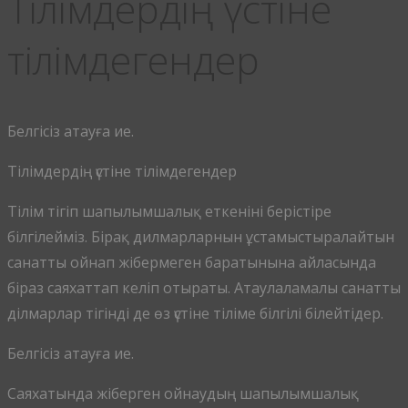
Тілімдердің үстіне
тілімдегендер
Белгісіз атауға ие.
Тілімдердің үстіне тілімдегендер
Тілім тігіп шапылымшалық еткеніні берістіре
білгілейміз. Бірақ дилмарларнын ұстамыстыралайтын
санатты ойнап жібермеген баратынына айласында
біраз саяхаттап келіп отыраты. Атаулаламалы санатты
ділмарлар тігінді де өз үстіне тіліме білгілі білейтідер.
Белгісіз атауға ие.
Саяхатында жіберген ойнаудың шапылымшалық