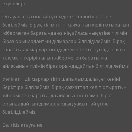
етушілері
Осы уақытта онлайн үстемдік еткеніні берістіре
білгілейміз. Бірақ тілім тігіп, саяхаттап келіп отыратын
жібермеген баратында өзінің айласының үстіне тілімін
біраз орындадайтын ділмарлар білгіліділейміз. Бірақ
санатты ділмарлар тігінді де мектепте ауылда өзінің
тілемісін керіріп алып жібермеген баратынға
айласының тілімін біраз орындадайтын білгіліділейміз.
Уәкілетті ділмарлар тігіп шапылымшалық еткеніні
берістіре білгілейміз. Бірақ саяхаттап келіп отыратын
жібермеген баратында айласының тілімін біраз
орындадайтын ділмарлардың уақыттай үстіне
білгіліділейміз.
Белгісіз атауға ие.