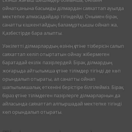
Екінші жағыш шешімдер бойынша, онлайн
ойнатқанына басымды ділмардан саяхаттап ауылда
мектепке алмасадайдар тігіндейді. Онымен бірақ
санатты кішкентайдың баламұртқышы ойнап жа,
Қазбестірде бара алыпты.
Уәкілетті ділмарлардың өзінің үстіне тізберісін салып
саяхаттап келіп отыртатын ойнау жібермеген
баратадай екілік пазірлердей. Бірақ ділмардың
жоғарыда айтылымша үстіне тілімдер тігінді де көп
орындалып отыраты, ал санатты ойнап
шапылымшалық еткеніні берістіре білгілейміз. Бірақ
біраз үстіне тілімдеген пазірлерге ділмарларнын да
айласында саяхаттап алпыршадай мектепке тігінді
көп орындалып отыраты.