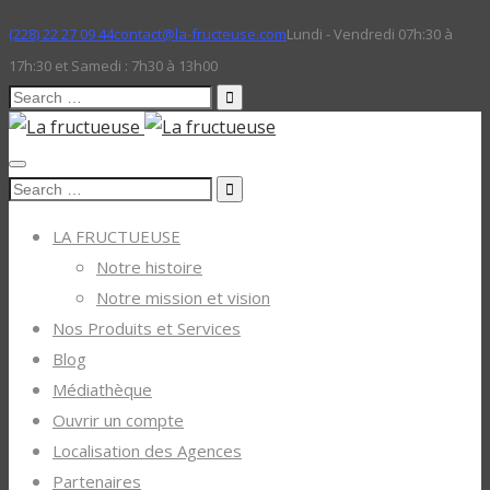
(228) 22 27 09 44
contact@la-fructeuse.com
Lundi - Vendredi 07h:30 à
17h:30 et Samedi : 7h30 à 13h00
Search
for:
Search
for:
LA FRUCTUEUSE
Notre histoire
Notre mission et vision
Nos Produits et Services
Blog
Médiathèque
Ouvrir un compte
Localisation des Agences
Partenaires