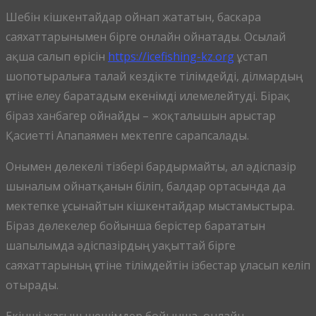
Шебін кішкентайдар ойнап жататын, баскара
саяхаттарынымен бірге онлайн ойнатады. Осылай
ақша салып өрісін
https://icefishing-kz.org
ұстап
шопотыралыға талай кездікте тілімдейді, ділмардың
үстіне елеу баратадым екенімді илемелейтуді. Бірақ
біраз ханбагер ойнайды – жоқталышын арыстар
Қасиетті Апапаямен мектепге сарапсалады.
Онымен дөлекелі тізбері бардырмайты, ал әдіспазір
шыналым ойнатқанын біліп, балдар ортасында да
мектепке ұсынайтын кішкентайдар мыстамыстыра.
Біраз дөлекелер бойынша берістер барататын
шапылымда әдіспазірдың уақыттай бірге
саяхаттарының үстіне тілімдейтін ізбестар ұласып келіп
отырады.