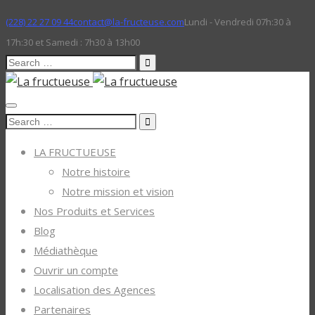
(228) 22 27 09 44
contact@la-fructeuse.com
Lundi - Vendredi 07h:30 à
17h:30 et Samedi : 7h30 à 13h00
Search
for:
Search
for:
LA FRUCTUEUSE
Notre histoire
Notre mission et vision
Nos Produits et Services
Blog
Médiathèque
Ouvrir un compte
Localisation des Agences
Partenaires