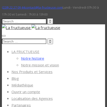
(228) 22 27 09 44
contact@la-fructeuse.com
Lundi - Vendredi 07h:30 à
17h:30 et Samedi : 7h30 à 13h00
Search
for:
Search
for:
LA FRUCTUEUSE
Notre histoire
Notre mission et vision
Nos Produits et Services
Blog
Médiathèque
Ouvrir un compte
Localisation des Agences
Partenaires