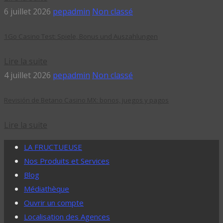
6 juillet 2026
pepadmin
Non classé
1Go Casino Test: Spiele, Bonus und Auszahlungen
Lire la suite
4 juillet 2026
pepadmin
Non classé
Revisión de Betano Casino MX: bonos, juegos y pagos
Lire la suite
LA FRUCTUEUSE
Nos Produits et Services
Blog
Médiathèque
Ouvrir un compte
Localisation des Agences