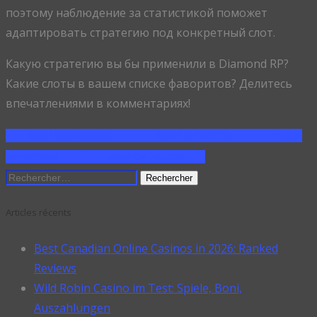
поэтому наблюдение за статистикой поможет
адаптировать стратегию под конкретный слот.
Какую стратегию вы бы применили в Diamond RP?
Какие слоты в вашем списке фаворитов? Делитесь
впечатлениями в комментариях!
SHARE ON FACEBOOK
SHARE ON TWITTER
SHARE
ON PINTEREST
SHARE ON LINKEDIN
Rechercher :
Articles récents
Best Canadian Online Casinos in 2026: Ranked
Reviews
Wild Robin Casino im Test: Spiele, Boni,
Auszahlungen