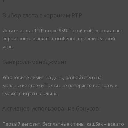
Выбор слота с хорошим RTP
Ищите игры с RTP выше 95%.Такой выбор повышает
вероятность выплаты, особенно при длительной
игре.
Банкролл‑менеджмент
Установите лимит на день, разбейте его на
маленькие ставки.Так вы не потеряете всё сразу и
сможете играть дольше.
Активное использование бонусов
Первый депозит, бесплатные спины, кэшбэк – всё это