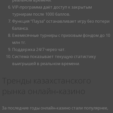
реальном времени.
VIP‑программа даёт доступ к закрытым
турнирам после 1000 баллов.
Функция “Пауза” останавливает игру без потери
баланса.
Ежемесячные турниры с призовым фондом до 10
млн тг.
Поддержка 24/7 через чат.
Система показывает текущую статистику
выигрышей в реальном времени.
Тренды казахстанского
рынка онлайн‑казино
За последние годы онлайн‑казино стали популярнее,