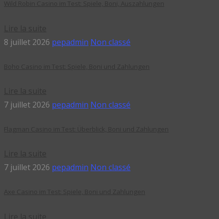
Wild Robin Casino im Test: Spiele, Boni, Auszahlungen
Lire la suite
8 juillet 2026
pepadmin
Non classé
Boho Casino im Test: Spiele, Boni und Zahlungen
Lire la suite
7 juillet 2026
pepadmin
Non classé
Flagman Casino im Test: Überblick, Boni und Zahlungen
Lire la suite
7 juillet 2026
pepadmin
Non classé
Axe Casino im Test: Spiele, Boni und Zahlungen
Lire la suite