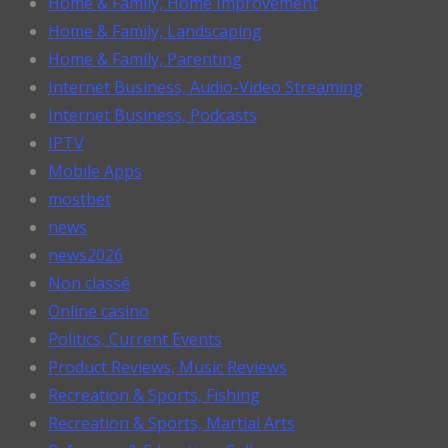
Home & Family, Home Improvement
Home & Family, Landscaping
Home & Family, Parenting
Internet Business, Audio-Video Streaming
Internet Business, Podcasts
IPTV
Mobile Apps
mostbet
news
news2026
Non classé
Online casino
Politics, Current Events
Product Reviews, Music Reviews
Recreation & Sports, Fishing
Recreation & Sports, Martial Arts