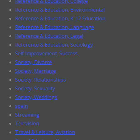
Reference & Education, College
Reference & Education, Environmental
Reference & Education, K-12 Education
Reference & Education, Language
Reference & Education, Legal
Reference & Education, Sociology
Self Improvement, Success
Society, Divorce
Society, Marriage
Society, Relationships
Society, Sexuality
Society, Weddings
spain
Streaming
Television
Travel & Leisure, Aviation