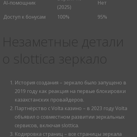
AI‑помощник
Нет
(2025)
Доступ к бонусам
100%
95%
Незаметные детали
о slottica зеркало
История создания – зеркало было запущено в
2019 году как реакция на первые блокировки
казахстанских провайдеров.
Партнёрство с Volta казино – в 2023 году Volta
объявил о совместном развитии зеркальных
сервисов, включая slottica.
Кодировка страниц – все страницы зеркала