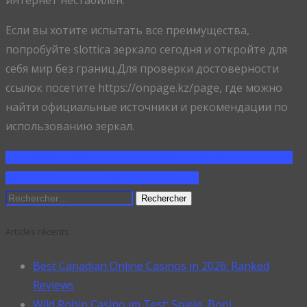
Если вы хотите испытать все преимущества,
попробуйте slottica зеркало сегодня и откройте для
себя мир без границ.Для проверки достоверности
ссылок посетите https://onpage.kz/page, где можно
найти официальные источники и рекомендации по
использованию зеркал.
SHARE ON FACEBOOK
SHARE ON TWITTER
SHARE
ON PINTEREST
SHARE ON LINKEDIN
Rechercher :
Articles récents
Best Canadian Online Casinos in 2026: Ranked
Reviews
Wild Robin Casino im Test: Spiele, Boni,