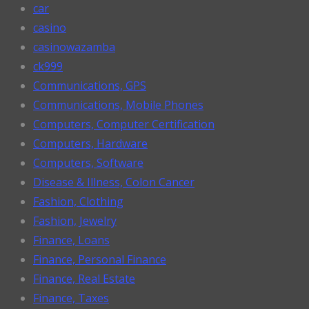
car
casino
casinowazamba
ck999
Communications, GPS
Communications, Mobile Phones
Computers, Computer Certification
Computers, Hardware
Computers, Software
Disease & Illness, Colon Cancer
Fashion, Clothing
Fashion, Jewelry
Finance, Loans
Finance, Personal Finance
Finance, Real Estate
Finance, Taxes