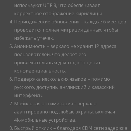
используют UTF‑8, что обеспечивает
корректное отображение кириллицы.
Периодические обновления – каждые 6 месяцев
проводится полная миграция данных, чтобы
избежать утечек.
Анонимность – зеркало не хранит IP‑адреса
пользователей, что делает его
привлекательным для тех, кто ценит
конфиденциальность.
Поддержка нескольких языков – помимо
русского, доступны английский и казахский
интерфейсы.
Мобильная оптимизация – зеркало
адаптировано под любые экраны, включая
4K‑мобильные устройства.
Быстрый отклик – благодаря CDN‑сети задержка