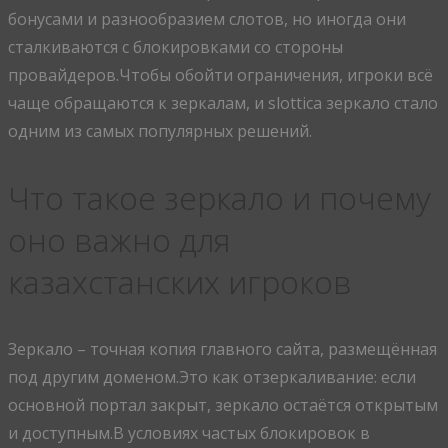
бонусами и разнообразием слотов, но иногда они
сталкиваются с блокировками со стороны
провайдеров.Чтобы обойти ограничения, игроки всё
чаще обращаются к зеркалам, и slottica зеркало стало
одним из самых популярных решений.
Что такое зеркало и почему
оно важно для
казахстанских игроков
Зеркало – точная копия главного сайта, размещённая
под другим доменом.Это как отзеркаливание: если
основной портал закрыт, зеркало остаётся открытым
и доступным.В условиях частых блокировок в