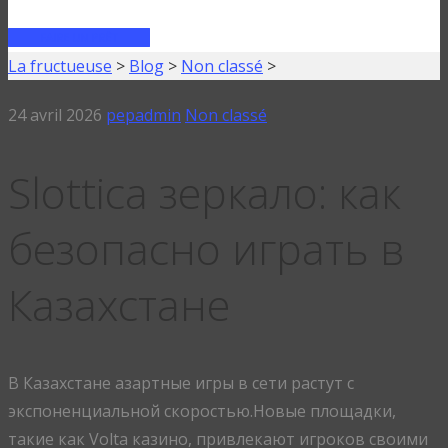
FAIRE UN PRÊT
La fructueuse
>
Blog
>
Non classé
>
24 avril 2026
pepadmin
Non classé
Slottica зеркало: как
безопасно играть в
Казахстане
В Казахстане азартные игры в сети растут с
экспоненциальной скоростью.Новые площадки,
такие как Volta казино, привлекают игроков своими