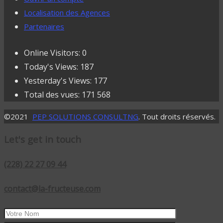
Localisation des Agences
Partenaires
Online Visitors:
0
Today's Views:
187
Yesterday's Views:
177
Total des vues:
171 568
©2021
PEP SOLUTIONS CONSULTNG
. Tout droits réservés.
Let's get in touch
(228) 22 27 09 44
contact@la-fructeuse.com