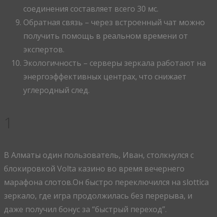
соединения составляет всего 30 мс.
Обратная связь – через встроенный чат можно
получить помощь в реальном времени от
экспертов.
Экологичность – серверы зеркала работают на
энергоэффективных центрах, что снижает
углеродный след.
1
В Алматы один пользователь, Иван, столкнулся с
блокировкой Volta казино во время вечернего
марафона слотов.Он быстро переключился на slottica
зеркало, где игра продолжилась без перерыва, и
даже получил бонус за “быстрый переход”.