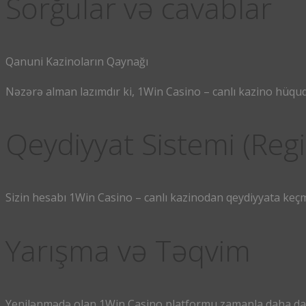
Sorğular və cavablar
Qanuni Kazinoların Qaynağı
Nəzərə alman lazımdır ki, 1Win Casino – canlı kazino hüqu
Qeydiyyat Sistemi (Regi
Sizin hesabı 1Win Casino – canlı kazinodan qeydiyyata keçmə
Yarışma və Təqvim
Yenilənmədə olan 1Win Casino platformu zamanla daha da ink