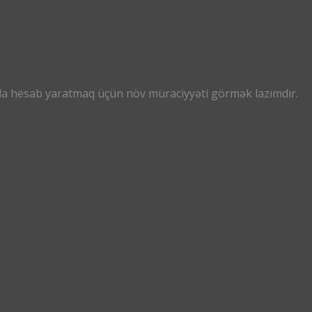
rmda hesab yaratmaq üçün növ müraciyyəti görmək lazımdır.