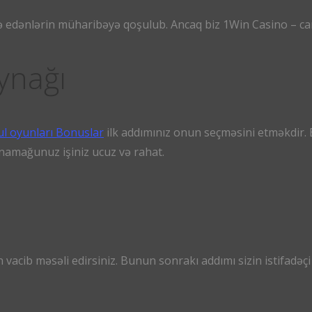
ə edənlərin müharibəyə qoşulub. Ancaq biz 1Win Casino – can
ynağı
pul oyunları Bonuslar
ilk addımınız onun seçməsini etməkdir. B
ynamağunuz işiniz ucuz və rahat.
vacib məsəli edirsiniz. Bunun sonrakı addımı sizin istifadəçi