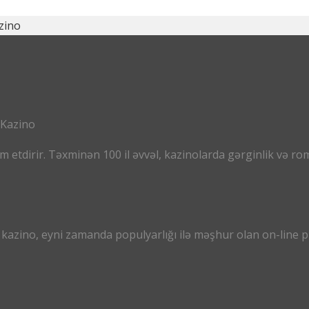
zino
 Kazino
avam etdirir. Təxminən 100 il əvvəl, kazinolarda gərginlik və
ı kazino, eyni zamanda populyarlığı ilə məşhur olan on-line p