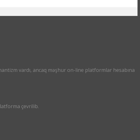
 romantizm vardı, ancaq məşhur on-line platformlar hesabına
latforma çevrilib.