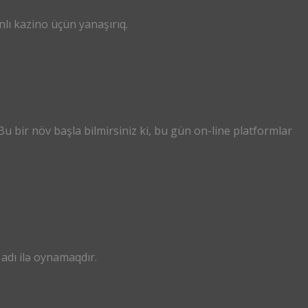
lı kazino üçün yanaşırıq.
u bir növ başla bilmirsiniz ki, bu gün on-line platformlar
 adı ilə oynamaqdır.