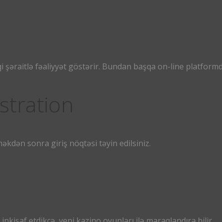
qi şəraitlə fəaliyyət göstərir. Bundan başqa on-line platfo
stration
kdən sonra giriş nöqtəsi təyin edilsiniz.
işaf etdikcə, yeni kazino oyunları ilə maraqlandıra bilir.