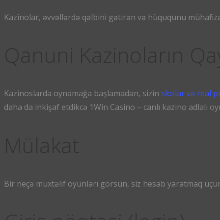
Kazinolar, əvvəllərdə qəlbini gətirən və hüququnu mühafiz
Qanuni Kazinoların Qa
Kazinoslarda oynamağa başlamadan, sizin
slotlar və real 
daha da inkişaf etdikcə 1Win Casino – canlı kazino adlalı o
Mülakat
Bir neçə müxtəlif oyunları görsün, siz hesab yaratmaq üçün 