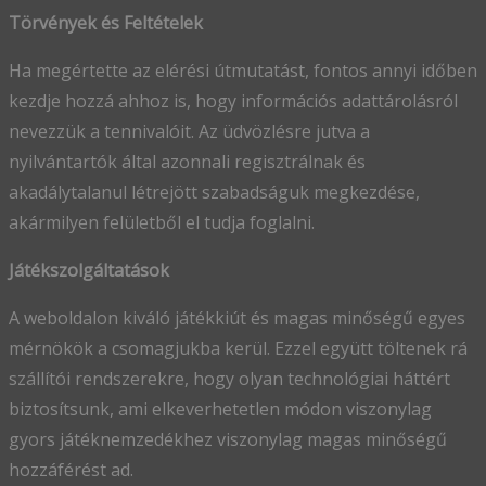
Törvények és Feltételek
Ha megértette az elérési útmutatást, fontos annyi időben
kezdje hozzá ahhoz is, hogy információs adattárolásról
nevezzük a tennivalóit. Az üdvözlésre jutva a
nyilvántartók által azonnali regisztrálnak és
akadálytalanul létrejött szabadságuk megkezdése,
akármilyen felületből el tudja foglalni.
Játékszolgáltatások
A weboldalon kiváló játékkiút és magas minőségű egyes
mérnökök a csomagjukba kerül. Ezzel együtt töltenek rá
szállítói rendszerekre, hogy olyan technológiai háttért
biztosítsunk, ami elkeverhetetlen módon viszonylag
gyors játéknemzedékhez viszonylag magas minőségű
hozzáférést ad.