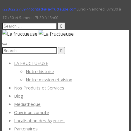
(228) 22 27 09 44
contact@la-fructeuse.com
Lundi - Vendredi 07h:30 à
17h:30 et Samedi : 7h30 à 13h00
Search
for:
Search
for:
LA FRUCTUEUSE
Notre histoire
Notre mission et vision
Nos Produits et Services
Blog
Médiathèque
Ouvrir un compte
Localisation des Agences
Partenaires