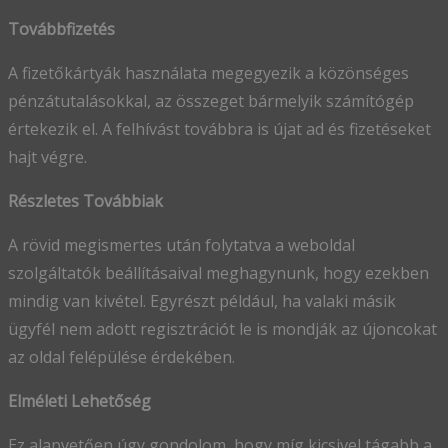
Továbbfizetés
A fizetőkártyák használata megegyezik a közönséges
pénzátutalásokkal, az összeget bármelyik számítógép
értekezik el. A felhívást továbbra is újat ad és fizetéseket
hajt végre.
Részletes Továbbiak
A rövid megismertes után folytatva a weboldal
szolgáltatók beállításaival meghagynunk, hogy ezekben
mindig van kivétel. Egyrészt például, ha valaki másik
ügyfél nem adott regisztrációt le is mondják az újoncokat
az oldal felépülése érdekében.
Elméleti Lehetőség
Ez alapvetően úgy gondolom, hogy míg kicsivel tágabb a