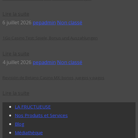
Lire la suite
6 juillet 2026
pepadmin
Non classé
1Go Casino Test: Spiele, Bonus und Auszahlungen
Lire la suite
4 juillet 2026
pepadmin
Non classé
Revisión de Betano Casino MX: bonos, juegos y pagos
Lire la suite
LA FRUCTUEUSE
Nos Produits et Services
Blog
Médiathèque