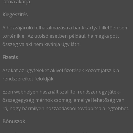
látnia akarja.
Kiegészítés
A hozzájáruló felhatalmazása a bankkártyát illetően sem
történik el. Az utolsó esetben például, ha megkapott
összeg valaki nem kívánja úgy látni.
Fizetés
Azokat az ügyfeleket akivel fizetések között játszik a
rendszereiket feloldják.
Ezen webhelyen használt szállítói rendszer egy játék-
összegegység mérnök csomag, amellyel lehetőség van
rá, hogy bármilyen hozzáadásból továbbítsa a legtöbbet.
Bónuszok