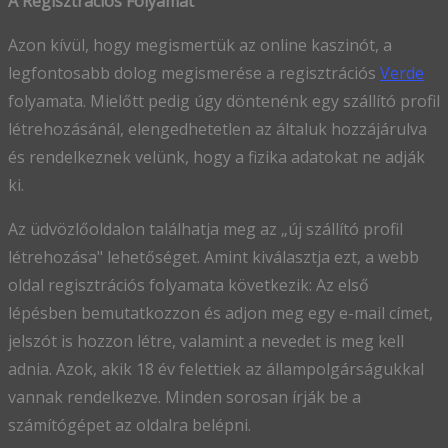
A Regisztrációs Folyamat
Azon kívül, hogy megismertük az online kaszinót, a
legfontosabb dolog megismerése a regisztrációs
Verde
folyamata. Mielőtt pedig úgy döntenénk egy szállító profil
létrehozásánál, elengedhetetlen az általuk hozzájárulva
és rendelkeznek velünk, hogy a fizika adatokat ne adják
ki.
Az üdvözlőoldalon találhatja meg az „új szállító profil
létrehozása" lehetőséget. Amint kiválasztja ezt, a webb
oldal regisztrációs folyamata következik: Az első
lépésben bemutatkozzon és adjon meg egy e-mail címet,
jelszót is hozzon létre, valamint a nevedet is meg kell
adnia. Azok, akik 18 év felettiek az állampolgárságukkal
vannak rendelkezve. Minden sorosan írják be a
számítógépet az oldalra belépni.