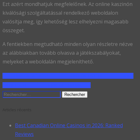
Ezt azért mondhatjuk megfelelőnek. Az online kaszinón
kiválósági szolgáltatással rendelkező weboldalon
valósítja meg, így lehetőség lesz elhelyezni magasabb
összeget.
A fentiekben megtudható minden olyan részletre nézve
az alábbiakban tovább olvasva a játékszabályokat,
melyeket a weboldalán megjeleníthető.
SHARE ON FACEBOOK
SHARE ON TWITTER
SHARE
ON PINTEREST
SHARE ON LINKEDIN
Rechercher :
Articles récents
Best Canadian Online Casinos in 2026: Ranked
Reviews