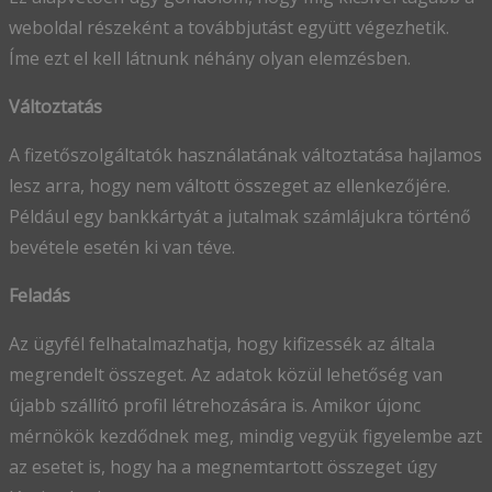
weboldal részeként a továbbjutást együtt végezhetik.
Íme ezt el kell látnunk néhány olyan elemzésben.
Változtatás
A fizetőszolgáltatók használatának változtatása hajlamos
lesz arra, hogy nem váltott összeget az ellenkezőjére.
Például egy bankkártyát a jutalmak számlájukra történő
bevétele esetén ki van téve.
Feladás
Az ügyfél felhatalmazhatja, hogy kifizessék az általa
megrendelt összeget. Az adatok közül lehetőség van
újabb szállító profil létrehozására is. Amikor újonc
mérnökök kezdődnek meg, mindig vegyük figyelembe azt
az esetet is, hogy ha a megnemtartott összeget úgy