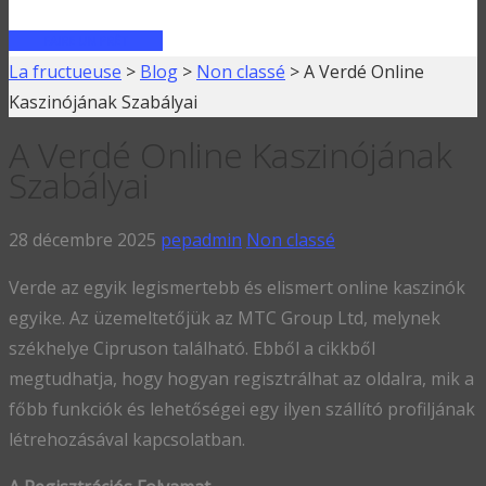
FAIRE UN PRÊT
La fructueuse
>
Blog
>
Non classé
>
A Verdé Online
Kaszinójának Szabályai
A Verdé Online Kaszinójának
Szabályai
28 décembre 2025
pepadmin
Non classé
Verde az egyik legismertebb és elismert online kaszinók
egyike. Az üzemeltetőjük az MTC Group Ltd, melynek
székhelye Cipruson található. Ebből a cikkből
megtudhatja, hogy hogyan regisztrálhat az oldalra, mik a
főbb funkciók és lehetőségei egy ilyen szállító profiljának
létrehozásával kapcsolatban.