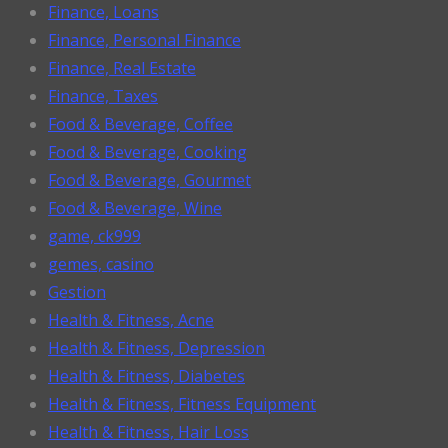
Finance, Loans
Finance, Personal Finance
Finance, Real Estate
Finance, Taxes
Food & Beverage, Coffee
Food & Beverage, Cooking
Food & Beverage, Gourmet
Food & Beverage, Wine
game, ck999
gemes, casino
Gestion
Health & Fitness, Acne
Health & Fitness, Depression
Health & Fitness, Diabetes
Health & Fitness, Fitness Equipment
Health & Fitness, Hair Loss