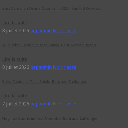
Best Canadian Online Casinos in 2026: Ranked Reviews
Lire la suite
8 juillet 2026
pepadmin
Non classé
Wild Robin Casino im Test: Spiele, Boni, Auszahlungen
Lire la suite
8 juillet 2026
pepadmin
Non classé
Boho Casino im Test: Spiele, Boni und Zahlungen
Lire la suite
7 juillet 2026
pepadmin
Non classé
Flagman Casino im Test: Überblick, Boni und Zahlungen