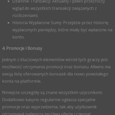
Dziennik Transakcji: Aktualny i pełen przeźroczy
wgląd do wszystkich transakcji związanych z
rozliczeniami.
Historia Wypłacone Sumy: Przejdzie przez historię
wyplaconych pieniędzy, które miały być wpłacone na
konto.
4. Promocje i Bonusy
Jednym z kluczowych elementów wśród tych graczy jest
możliwość otrzymania promocji oraz bonusu. Allwins ma
swoją listę oferowanych bonusek dla nowo powstałego
konta na platformie.
Niniejsze szczegóły są znane wszystkim użycznikom.
Dodatkowo kasyno regularnie ogłasza specjalne
promocje oraz wyprzedzenia, tak aby użytkownik
otrzymywał najlepszą możliwą ofertę i czerpać