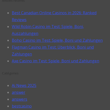
Articles récents
Best Canadian Online Casinos in 2026: Ranked
Reviews
Wild Robin Casino im Test: Spiele, Boni,
Auszahlungen
Boho Casino im Test: Spiele, Boni und Zahlungen
Flagman Casino im Test: Überblick, Boni und
Zahlungen
Axe Casino im Test: Spiele, Boni und Zahlungen
Catégories
Ai News 2025
answer
answers
bestcasino