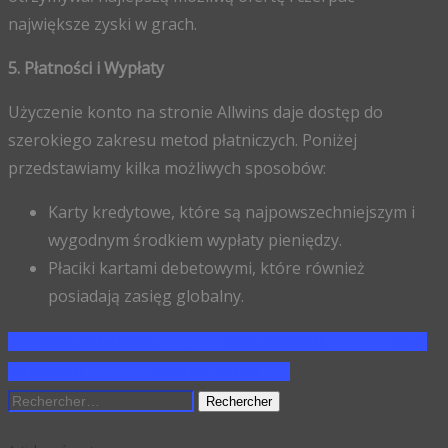
największe zyski w grach.
5. Płatności i Wypłaty
Użyczenie konto na stronie Allwins daje dostęp do
szerokiego zakresu metod płatniczych. Poniżej
przedstawiamy kilka możliwych sposobów:
Karty kredytowe, które są najpowszechniejszym i
wygodnym środkiem wypłaty pieniędzy.
Płaciki kartami debetowymi, które również
posiadają zasięg globalny.
SHARE ON FACEBOOK
SHARE ON TWITTER
SHARE
ON PINTEREST
SHARE ON LINKEDIN
Rechercher :