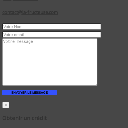
contact@la-fructeuse.com
×
Obtenir un crédit