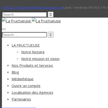
(228) 22 27 09 44
contact@la-fructeuse.com
Lundi - Vendredi 07h:30 à 17h:
Search
for:
Search
for:
LA FRUCTUEUSE
Notre histoire
Notre mission et vision
Nos Produits et Services
Blog
Médiathèque
Ouvrir un compte
Localisation des Agences
Partenaires