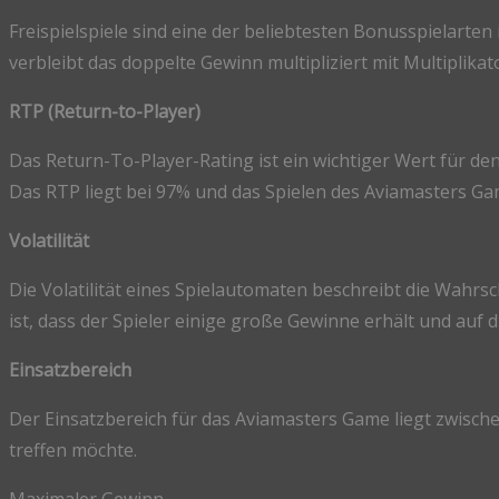
Freispielspiele sind eine der beliebtesten Bonusspielarten 
verbleibt das doppelte Gewinn multipliziert mit Multiplikat
RTP (Return-to-Player)
Das Return-To-Player-Rating ist ein wichtiger Wert für den 
Das RTP liegt bei 97% und das Spielen des Aviamasters G
Volatilität
Die Volatilität eines Spielautomaten beschreibt die Wahrsch
ist, dass der Spieler einige große Gewinne erhält und auf 
Einsatzbereich
Der Einsatzbereich für das Aviamasters Game liegt zwische
treffen möchte.
Maximaler Gewinn