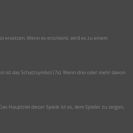
l ersetzen. Wenn es erscheint, wird es zu einem
l ist das Schatzsymbol (7x). Wenn drei oder mehr davon
s Hauptziel dieser Spiele ist es, dem Spieler zu zeigen,