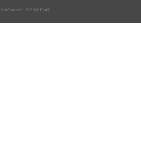
30 et Samedi : 7h30 à 13h00