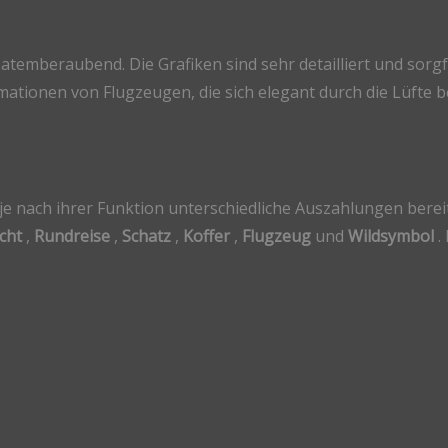
atemberaubend. Die Grafiken sind sehr detailliert und sorgfä
nimationen von Flugzeugen, die sich elegant durch die Lüfte
je nach ihrer Funktion unterschiedliche Auszahlungen bereit
icht
,
Rundreise
,
Schatz
,
Koffer
,
Flugzeug
und
Wildsymbol
.