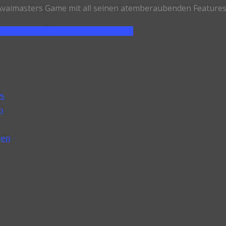
r Avaimasters Game mit all seinen atemberaubenden Features
 PINTEREST
SHARE ON LINKEDIN
ws
n
gen