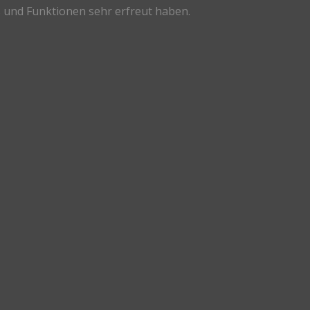
 und Funktionen sehr erfreut haben.