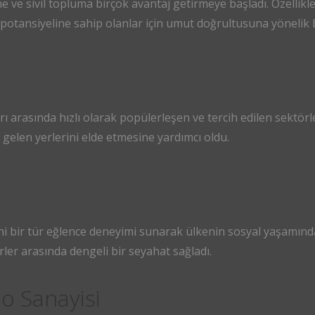
e sivil topluma birçok avantaj getirmeye başladı. Özellikle, 
 potansiyeline sahip olanlar için umut doğrultusuna yönelik 
 arasında hızlı olarak popülerleşen ve tercih edilen sektörler
gelen yerlerini elde etmesine yardımcı oldu.
bir tür eğlence deneyimi sunarak ülkenin sosyal yaşamında ön
rler arasında dengeli bir seyahat sağladı.
no Sanayisi