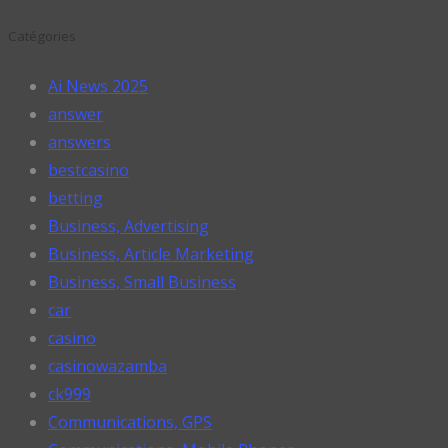
Catégories
Ai News 2025
answer
answers
bestcasino
betting
Business, Advertising
Business, Article Marketing
Business, Small Business
car
casino
casinowazamba
ck999
Communications, GPS