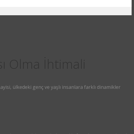
ı Olma İhtimali
isi, ülkedeki genç ve yaşlı insanlara farklı dinamikler