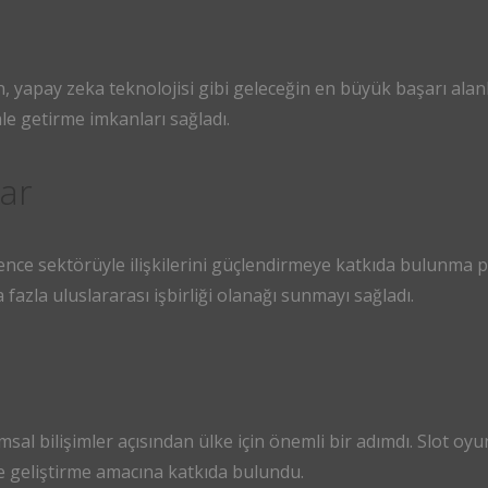
en, yapay zeka teknolojisi gibi geleceğin en büyük başarı ala
le getirme imkanları sağladı.
lar
nce sektörüyle ilişkilerini güçlendirmeye katkıda bulunma pot
fazla uluslararası işbirliği olanağı sunmayı sağladı.
l bilişimler açısından ülke için önemli bir adımdı. Slot oyun
e geliştirme amacına katkıda bulundu.