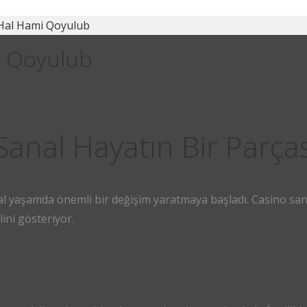
Hal Hami Qoyulub
i Qoyulub
anal Hayatın Bir Parças
l yaşamda önemli bir değişim yaratmaya başladı. Casino sanay
ini gösteriyor.