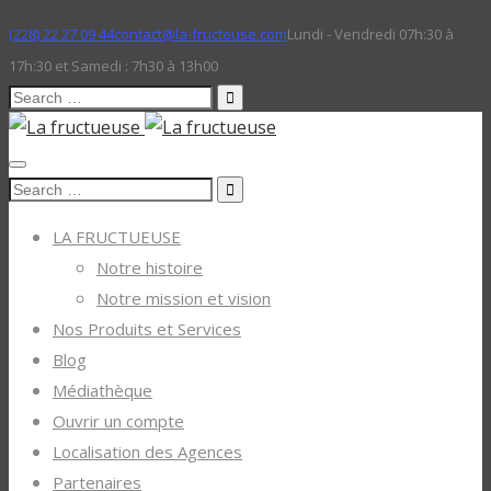
(228) 22 27 09 44
contact@la-fructeuse.com
Lundi - Vendredi 07h:30 à
17h:30 et Samedi : 7h30 à 13h00
Search
for:
Search
for:
LA FRUCTUEUSE
Notre histoire
Notre mission et vision
Nos Produits et Services
Blog
Médiathèque
Ouvrir un compte
Localisation des Agences
Partenaires