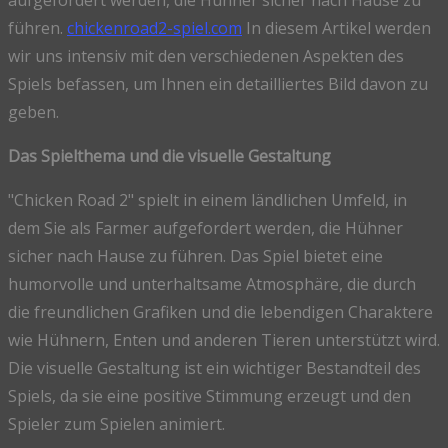
führen.
chickenroad2-spiel.com
In diesem Artikel werden
wir uns intensiv mit den verschiedenen Aspekten des
Spiels befassen, um Ihnen ein detailliertes Bild davon zu
geben.
Das Spielthema und die visuelle Gestaltung
"Chicken Road 2" spielt in einem ländlichen Umfeld, in
dem Sie als Farmer aufgefordert werden, die Hühner
sicher nach Hause zu führen. Das Spiel bietet eine
humorvolle und unterhaltsame Atmosphäre, die durch
die freundlichen Grafiken und die lebendigen Charaktere
wie Hühnern, Enten und anderen Tieren unterstützt wird.
Die visuelle Gestaltung ist ein wichtiger Bestandteil des
Spiels, da sie eine positive Stimmung erzeugt und den
Spieler zum Spielen animiert.