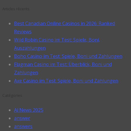
Articles récents
Best Canadian Online Casinos in 2026: Ranked
Reviews
Wild Robin Casino im Test: Spiele, Boni,
Auszahlungen
Boho Casino im Test: Spiele, Boni und Zahlungen
Flagman Casino im Test: Überblick, Boni und
Zahlungen
Axe Casino im Test: Spiele, Boni und Zahlungen
Catégories
Ai News 2025
answer
answers