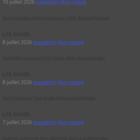
10 juillet 2026
pepadmin
Non classé
Best Canadian Online Casinos in 2026: Ranked Reviews
Lire la suite
8 juillet 2026
pepadmin
Non classé
Wild Robin Casino im Test: Spiele, Boni, Auszahlungen
Lire la suite
8 juillet 2026
pepadmin
Non classé
Boho Casino im Test: Spiele, Boni und Zahlungen
Lire la suite
7 juillet 2026
pepadmin
Non classé
Flagman Casino im Test: Überblick, Boni und Zahlungen