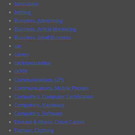
bestcasino
betting
Business, Advertising
Business, Article Marketing
Business, Small Business
car
casino
casinowazamba
ck999
Communications, GPS
Communications, Mobile Phones
Computers, Computer Certification
Computers, Hardware
Computers, Software
Disease & Illness, Colon Cancer
Fashion, Clothing