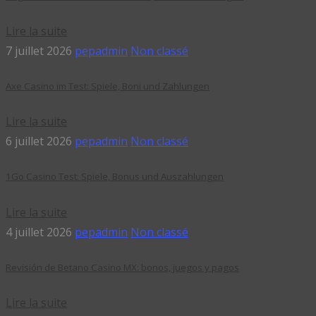
Lire la suite
7 juillet 2026
pepadmin
Non classé
Axe Casino im Test: Spiele, Boni und Zahlungen
Lire la suite
6 juillet 2026
pepadmin
Non classé
1Go Casino Test: Spiele, Bonus und Auszahlungen
Lire la suite
4 juillet 2026
pepadmin
Non classé
Revisión de Betano Casino MX: bonos, juegos y pagos
Lire la suite