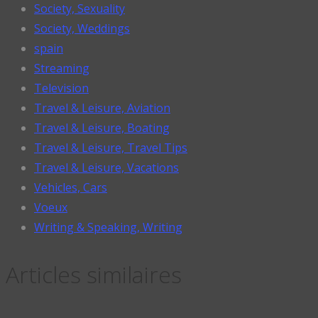
Society, Sexuality
Society, Weddings
spain
Streaming
Television
Travel & Leisure, Aviation
Travel & Leisure, Boating
Travel & Leisure, Travel Tips
Travel & Leisure, Vacations
Vehicles, Cars
Voeux
Writing & Speaking, Writing
Articles similaires