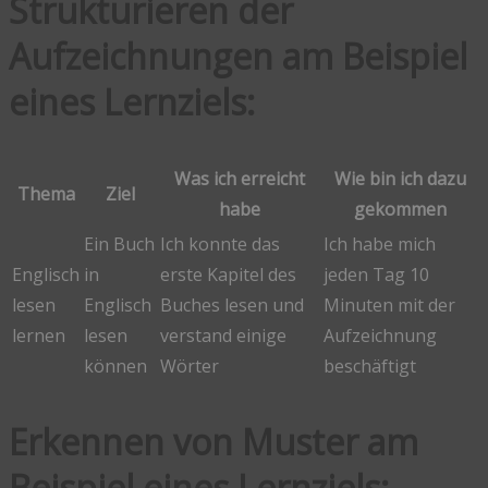
Strukturieren der
Aufzeichnungen am Beispiel
eines Lernziels:
Was ich erreicht
Wie bin ich dazu
Thema
Ziel
habe
gekommen
Ein Buch
Ich konnte das
Ich habe mich
Englisch
in
erste Kapitel des
jeden Tag 10
lesen
Englisch
Buches lesen und
Minuten mit der
lernen
lesen
verstand einige
Aufzeichnung
können
Wörter
beschäftigt
Erkennen von Muster am
Beispiel eines Lernziels: