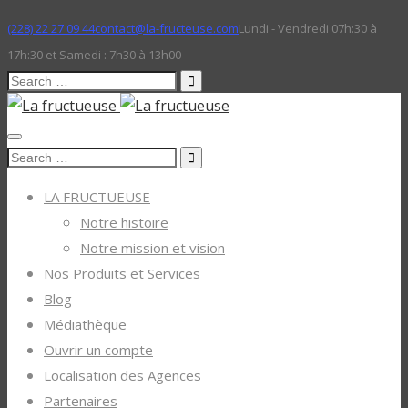
(228) 22 27 09 44
contact@la-fructeuse.com
Lundi - Vendredi 07h:30 à
17h:30 et Samedi : 7h30 à 13h00
Search
for:
Search
for:
LA FRUCTUEUSE
Notre histoire
Notre mission et vision
Nos Produits et Services
Blog
Médiathèque
Ouvrir un compte
Localisation des Agences
Partenaires