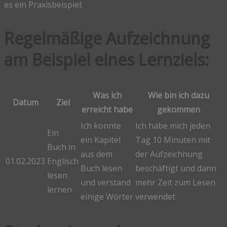
es ein Praxisbeispiel:
Regelmäßige Aufzeichnung
am Beispiel eines Lernziels:
Was ich
Wie bin ich dazu
Datum
Ziel
erreicht habe
gekommen
Ich konnte
Ich habe mich jeden
Ein
ein Kapitel
Tag 10 Minuten mit
Buch in
aus dem
der Aufzeichnung
01.02.2023
Englisch
Buch lesen
beschäftigt und dann
lesen
und verstand
mehr Zeit zum Lesen
lernen
einige Wörter
verwendet