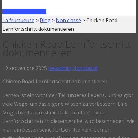
FAIRE UN PRÊT
La fructueuse
>
Blog
>
Non classé
>
Chicken Road
Lernfortschritt dokumentieren
Chicken Road Lernfortschritt
dokumentieren
19 septembre 2025
pepadmin
Non classé
Chicken Road: Lernfortschritt dokumentieren
Lernen ist ein wichtiger Teil unseres Lebens, und es gibt
viele Wege, um das eigene Wissen zu verbessern. Eine
Möglichkeit dazu ist die Dokumentation von
Lernfortschritten. In diesem Artikel wird beschrieben, wie
man am besten seine Fortschritte beim Lernen