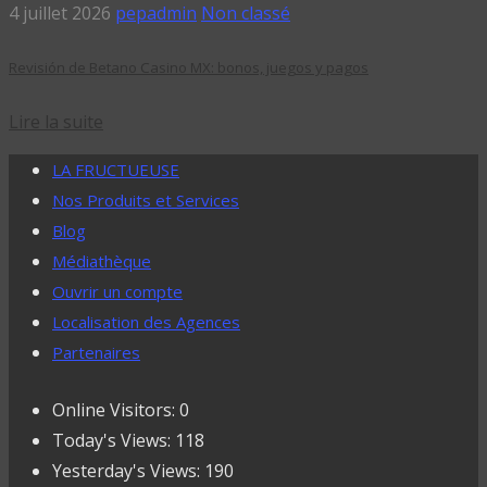
4 juillet 2026
pepadmin
Non classé
Revisión de Betano Casino MX: bonos, juegos y pagos
Lire la suite
LA FRUCTUEUSE
Nos Produits et Services
Blog
Médiathèque
Ouvrir un compte
Localisation des Agences
Partenaires
Online Visitors:
0
Today's Views:
118
Yesterday's Views:
190