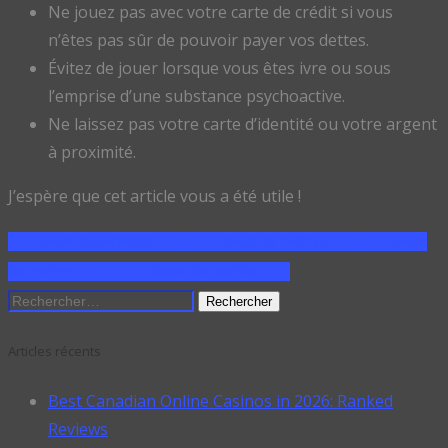
Ne jouez pas avec votre carte de crédit si vous
n’êtes pas sûr de pouvoir payer vos dettes.
Évitez de jouer lorsque vous êtes ivre ou sous
l’emprise d’une substance psychoactive.
Ne laissez pas votre carte d’identité ou votre argent
à proximité.
J’espère que cet article vous a été utile !
SHARE ON FACEBOOK
SHARE ON TWITTER
SHARE
ON PINTEREST
SHARE ON LINKEDIN
Rechercher :
Articles récents
Best Canadian Online Casinos in 2026: Ranked
Reviews