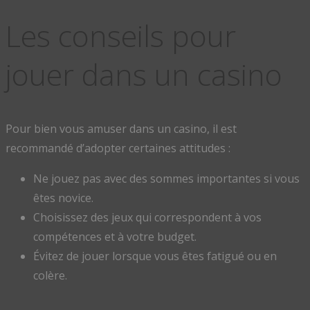
Les conseils pour
jouer dans un casino
Pour bien vous amuser dans un casino, il est
recommandé d’adopter certaines attitudes :
Ne jouez pas avec des sommes importantes si vous
êtes novice.
Choisissez des jeux qui correspondent à vos
compétences et à votre budget.
Évitez de jouer lorsque vous êtes fatigué ou en
colère.