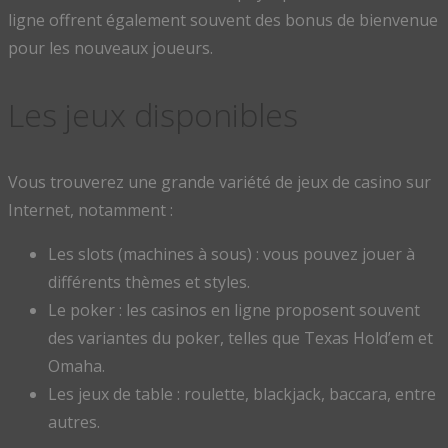
ligne offrent également souvent des bonus de bienvenue
pour les nouveaux joueurs.
Les jeux disponibles
Vous trouverez une grande variété de jeux de casino sur
Internet, notamment :
Les slots (machines à sous) : vous pouvez jouer à
différents thèmes et styles.
Le poker : les casinos en ligne proposent souvent
des variantes du poker, telles que Texas Hold’em et
Omaha.
Les jeux de table : roulette, blackjack, baccara, entre
autres.