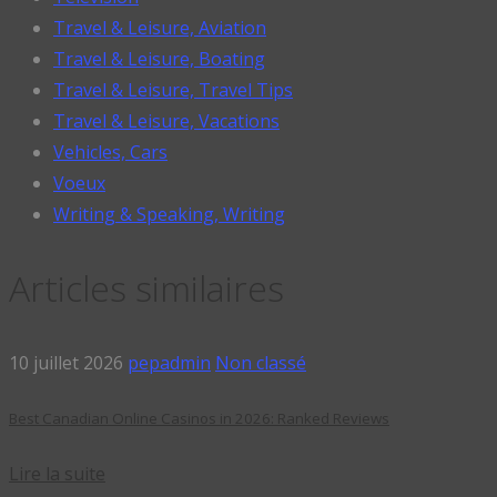
Travel & Leisure, Aviation
Travel & Leisure, Boating
Travel & Leisure, Travel Tips
Travel & Leisure, Vacations
Vehicles, Cars
Voeux
Writing & Speaking, Writing
Articles similaires
10 juillet 2026
pepadmin
Non classé
Best Canadian Online Casinos in 2026: Ranked Reviews
Lire la suite