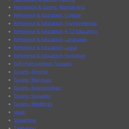
Recreation & Sports, Martial Arts
Reference & Education, College
Reference & Education, Environmental
Reference & Education, K-12 Education
Reference & Education, Language
Reference & Education, Legal
Reference & Education, Sociology
Self Improvement, Success
Society, Divorce
Society, Marriage
Society, Relationships
Society, Sexuality
Society, Weddings
spain
Streaming
Television