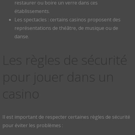
restaurer ou boire un verre dans ces
établissements.
Les spectacles : certains casinos proposent des
représentations de théâtre, de musique ou de
danse.
Les règles de sécurité
pour jouer dans un
casino
Il est important de respecter certaines règles de sécurité
pour éviter les problèmes :