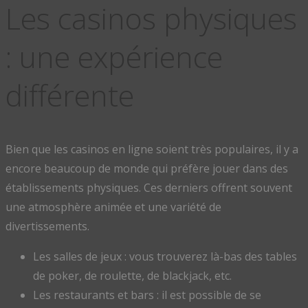
Les casinos physiques
: une expérience
différente
Bien que les casinos en ligne soient très populaires, il y a
encore beaucoup de monde qui préfère jouer dans des
établissements physiques. Ces derniers offrent souvent
une atmosphère animée et une variété de
divertissements.
Les salles de jeux : vous trouverez là-bas des tables
de poker, de roulette, de blackjack, etc.
Les restaurants et bars : il est possible de se