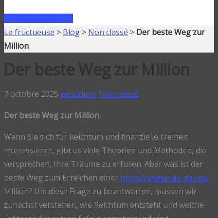
FAIRE UN PRÊT
La fructueuse
>
Blog
>
Non classé
>
Der beste Weg zur
Million
Der beste Weg zur Million
7 octobre 2025
pepadmin
Non classé
Der beste Weg zur Million
Wenn Sie sich für Reichtum und finanzielle Freiheit
interessieren, gibt es viele Theorien und Methoden, die
versprechen, Ihre Träume zu erfüllen. Aber was ist der
beste Weg zum Erreichen einer
https://spinando-de.net/
Million? Um diese Frage zu beantworten, müssen wir
zunächst verstehen, wie Reichtum entsteht und welche