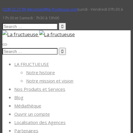
(228) 22 27 09 44
contact@la-fructeuse.com
Lundi - Vendredi 07h:30 à
17h:30 et Samedi : 7h30 à 13h00
Search
for:
Search
for:
LA FRUCTUEUSE
Notre histoire
Notre mission et vision
Nos Produits et Services
Blog
Médiathèque
Ouvrir un compte
Localisation des Agences
Partenaires