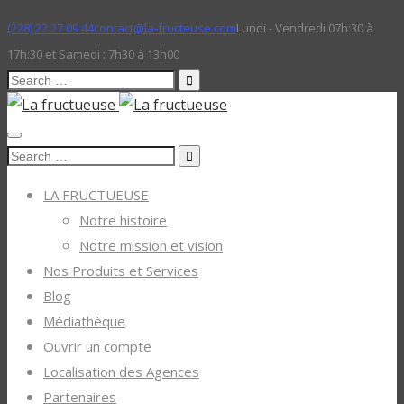
(228) 22 27 09 44
contact@la-fructeuse.com
Lundi - Vendredi 07h:30 à
17h:30 et Samedi : 7h30 à 13h00
Search
for:
Search
for:
LA FRUCTUEUSE
Notre histoire
Notre mission et vision
Nos Produits et Services
Blog
Médiathèque
Ouvrir un compte
Localisation des Agences
Partenaires