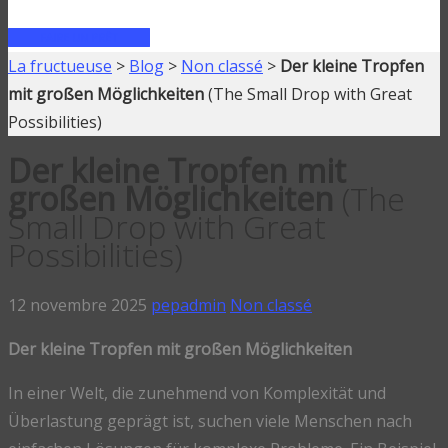
FAIRE UN PRÊT
La fructueuse
>
Blog
>
Non classé
>
Der kleine Tropfen
mit großen Möglichkeiten
(The Small Drop with Great
Possibilities)
Der kleine Tropfen mit
großen Möglichkeiten
(The
Small Drop with Great
Possibilities)
12 novembre 2025
pepadmin
Non classé
Der kleine Tropfen mit großen Möglichkeiten
In einer Welt, die zunehmend von Komplexität und
Überlastung geprägt ist, suchen viele Menschen nach