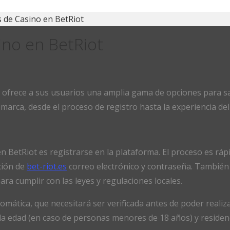
 de Casino en BetRiot
ino en BetRiot
ofrece a sus usuarios una amplia gama de opciones para sati
arca, desde el proceso de registro hasta la experiencia del
 BetRiot es registrarse en la plataforma. El proceso es rápi
ción de
bet-riot.es
correo electrónico y contraseña. También s
ra cumplir con las leyes y regulaciones locales.
utomática, que necesitará ser verificada antes de poder reali
la edad (en caso de personas menores de 18 años) y residenc