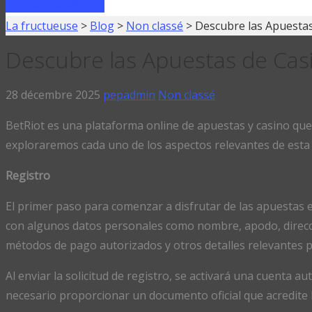
FAIRE UN PRÊT
La fructueuse
>
Blog
>
Non classé
>
Descubre las Apuestas
Descubre las Apuestas de Cas
28 décembre 2025
pepadmin
Non classé
BetRiot es una plataforma online de apuestas y casino que 
exploraremos cada uno de los aspectos relevantes de esta m
Registro
El primer paso para comenzar a disfrutar de las apuestas en
con algunos datos personales como nombre, apodo, direc
métodos de pago autorizados y otros detalles relevantes pa
Al enviar la solicitud de registro, se activará una cuenta a
necesario proporcionar un documento oficial que acredite 