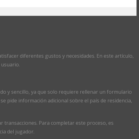
sfacer diferentes gustos y necesidades. En este artículo,
 usuario.
do y sencillo, ya que solo requiere rellenar un formulario
e pide información adicional sobre el país de residencia,
zar transacciones. Para completar este proceso, es
ia del jugador.