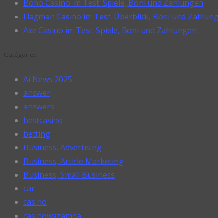
Boho Casino im Test: Spiele, Boni und Zahlungen
Flagman Casino im Test: Überblick, Boni und Zahlun
Axe Casino im Test: Spiele, Boni und Zahlungen
Catégories
Ai News 2025
answer
answers
bestcasino
betting
Business, Advertising
Business, Article Marketing
Business, Small Business
car
casino
casinowazamba