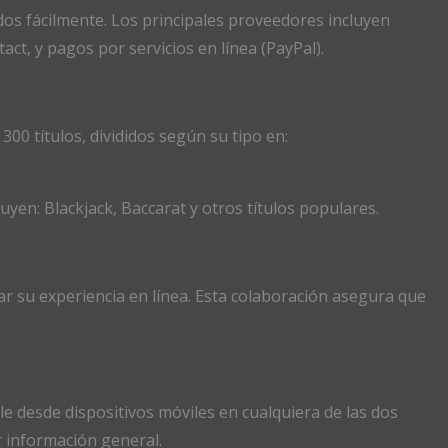
os fácilmente. Los principales proveedores incluyen
act, y pagos por servicios en línea (PayPal).
300 títulos, divididos según su tipo en:
luyen: Blackjack, Baccarat y otros títulos populares.
r su experiencia en línea. Esta colaboración asegura que
e desde dispositivos móviles en cualquiera de las dos
r información general.