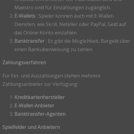
Maestro sind für Einzahlungen zugänglich.
E-Wallets
: Spieler können auch mit E-Wallet-
Diensten, wie Skrill, Neteller oder PayPal, Geld auf
das Online-Konto einzahlen.
Banktransfer
: Es gibt die Möglichkeit, Bargeld über
einen Banküberweisung zu zahlen.
Zahlungsverfahren
Für Ein- und Auszahlungen stehen mehrere
Zahlungsanbieter zur Verfügung:
Kreditkartenhersteller
E-Wallet-Anbieter
Banktransfer-Agenten
Spielfelder und Anbietern