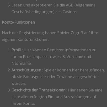
Lesen und akzeptieren Sie die AGB (Allgemeine
Geschäftsbedingungen) des Casinos.
Konto-Funktionen
Nach der Registrierung haben Spieler Zugriff auf ihre
eigenen Kontofunktionen:
Profil
: Hier können Benutzer Informationen zu
ihrem Profil anpassen, wie z.B. Vorname und
Nachname.
Ausschüttungen
: Spieler können hier herausfinden,
ob sie Bonusgelder oder Gewinne ausgeschüttet
wurden.
Geschichte der Transaktionen
: Hier sehen Sie eine
Liste aller erfolgten Ein- und Auszahlungen auf
Ihrem Konto.