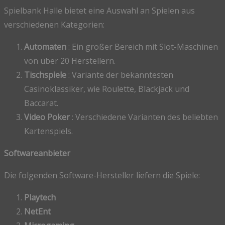
Spielbank Halle bietet eine Auswahl an Spielen aus
verschiedenen Kategorien:
Automaten
: Ein großer Bereich mit Slot-Maschinen
von über 20 Herstellern.
Tischspiele
: Variante der bekanntesten
Casinoklassiker, wie Roulette, Blackjack und
Baccarat.
Video Poker
: Verschiedene Varianten des beliebten
Kartenspiels.
Softwareanbieter
Die folgenden Software-Hersteller liefern die Spiele:
Playtech
NetEnt