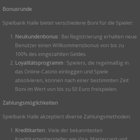
Bonusrunde
Spielbank Halle bietet verschiedene Boni für die Spieler:
Neukundenbonus
: Bei Registrierung erhalten neue
Benutzer einen Willkommensbonus von bis zu
100% des eingezahlten Geldes.
Loyalitätsprogramm
: Spielers, die regelmäßig in
das Online-Casino einloggen und Spiele
absolvieren, können nach einer bestimmten Zeit
Boni im Wert von bis zu 50 Euro freispielen.
Zahlungsmöglichkeiten
Spielbank Halle akzeptiert diverse Zahlungsmethoden:
Kreditkarten
: Viele der bekanntesten
Kreditkartenhersteller wie Visa, Mastercard und