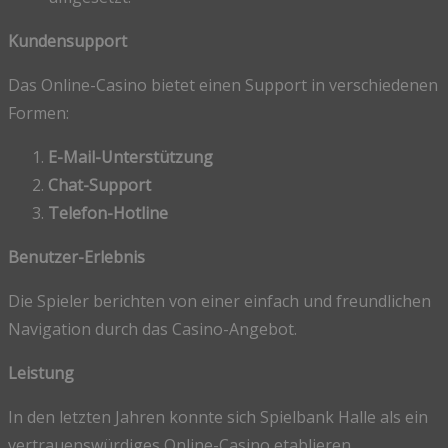
Kundensupport
Das Online-Casino bietet einen Support in verschiedenen
Formen:
E-Mail-Unterstützung
Chat-Support
Telefon-Hotline
Benutzer-Erlebnis
Die Spieler berichten von einer einfach und freundlichen
Navigation durch das Casino-Angebot.
Leistung
In den letzten Jahren konnte sich Spielbank Halle als ein
vertrauenswürdiges Online-Casino etablieren.