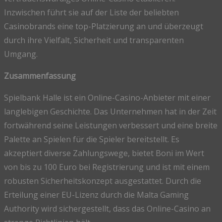
Inzwischen führt sie auf der Liste der beliebten
Casinobrands eine top-Platzierung an und überzeugt
durch ihre Vielfalt, Sicherheit und transparenten
Umgang.
Zusammenfassung
Spielbank Halle ist ein Online-Casino-Anbieter mit einer
langlebigen Geschichte. Das Unternehmen hat in der Zeit
fortwährend seine Leistungen verbessert und eine breite
Palette an Spielen für die Spieler bereitstellt. Es
akzeptiert diverse Zahlungswege, bietet Boni im Wert
von bis zu 100 Euro bei Registrierung und ist mit einem
robusten Sicherheitskonzept ausgestattet. Durch die
Erteilung einer EU-Lizenz durch die Malta Gaming
Authority wird sichergestellt, dass das Online-Casino an