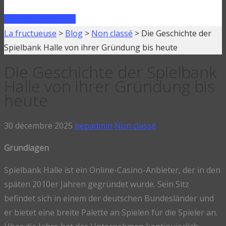
FAIRE UN PRÊT
La fructueuse
>
Blog
>
Non classé
>
Die Geschichte der
Spielbank Halle von ihrer Gründung bis heute
Die Geschichte der Spielbank
Halle von ihrer Gründung bis
heute
30 décembre 2025
pepadmin
Non classé
Grundlagen
Spielbank Halle ist ein Online-Casino-Anbieter, der in den
späten 2010er Jahren gegründet wurde. Sein Sitz
befindet sich in einem der deutschen Bundesländer und
er bietet eine breite Palette an Spielen für die Spieler an.