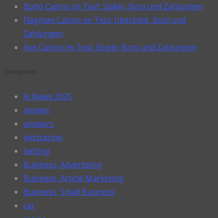
Boho Casino im Test: Spiele, Boni und Zahlungen
Flagman Casino im Test: Überblick, Boni und
Zahlungen
Axe Casino im Test: Spiele, Boni und Zahlungen
Catégories
Ai News 2025
answer
answers
bestcasino
betting
Business, Advertising
Business, Article Marketing
Business, Small Business
car