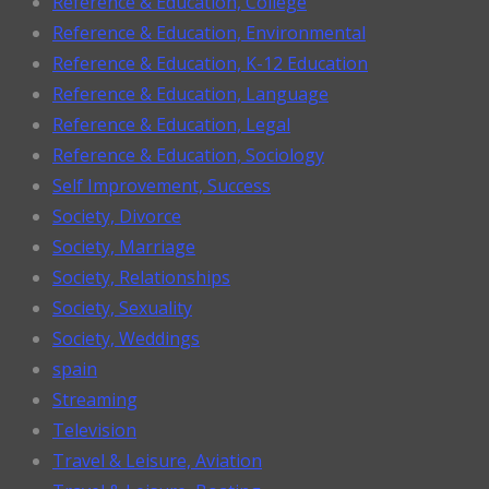
Reference & Education, College
Reference & Education, Environmental
Reference & Education, K-12 Education
Reference & Education, Language
Reference & Education, Legal
Reference & Education, Sociology
Self Improvement, Success
Society, Divorce
Society, Marriage
Society, Relationships
Society, Sexuality
Society, Weddings
spain
Streaming
Television
Travel & Leisure, Aviation