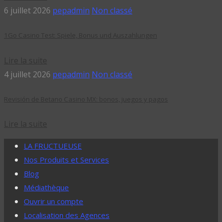
6 juillet 2026
pepadmin
Non classé
1Go Casino Test: Spiele, Bonus und Auszahlungen
Lire la suite
4 juillet 2026
pepadmin
Non classé
Revisión de Betano Casino MX: bonos, juegos y pagos
Lire la suite
LA FRUCTUEUSE
Nos Produits et Services
Blog
Médiathèque
Ouvrir un compte
Localisation des Agences