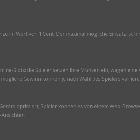
nze im Wert von 1 Cent. Der maximal mögliche Einsatz ist hin
nline-Slots; die Spieler setzen ihre Münzen ein, wagen eine 
l mögliche Gewinn können je nach Wahl des Spielers variiere
Geräte optimiert; Spieler können es von einem Web-Browser
p-Ansichten.