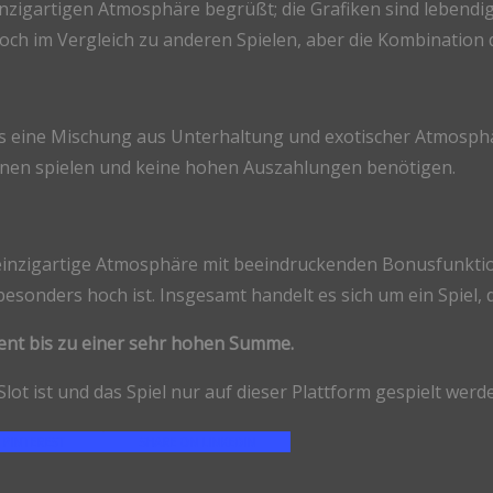
einzigartigen Atmosphäre begrüßt; die Grafiken sind lebendi
hoch im Vergleich zu anderen Spielen, aber die Kombinatio
 das eine Mischung aus Unterhaltung und exotischer Atmosp
chinen spielen und keine hohen Auszahlungen benötigen.
 einzigartige Atmosphäre mit beeindruckenden Bonusfunktio
sonders hoch ist. Insgesamt handelt es sich um ein Spiel, 
ent bis zu einer sehr hohen Summe.
lot ist und das Spiel nur auf dieser Plattform gespielt werd
 PINTEREST
SHARE ON LINKEDIN