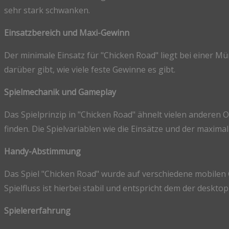
sehr stark schwanken.
Einsatzbereich und Maxi-Gewinn
Der minimale Einsatz für "Chicken Road" liegt bei einer Mü
darüber gibt, wie viele feste Gewinne es gibt.
Spielmechanik und Gameplay
Das Spielprinzip in "Chicken Road" ähnelt vielen anderen O
finden. Die Spielvariablen wie die Einsätze und der maxima
Handy-Abstimmung
Das Spiel "Chicken Road" wurde auf verschiedene mobilen 
Spielfluss ist hierbei stabil und entspricht dem der deskto
Spielererfahrung