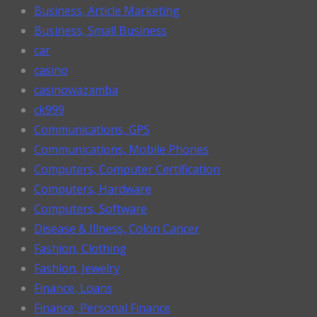
Business, Article Marketing
Business, Small Business
car
casino
casinowazamba
ck999
Communications, GPS
Communications, Mobile Phones
Computers, Computer Certification
Computers, Hardware
Computers, Software
Disease & Illness, Colon Cancer
Fashion, Clothing
Fashion, Jewelry
Finance, Loans
Finance, Personal Finance