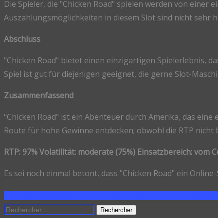
Die Spieler, die "Chicken Road" spielen werden von einer 
Auszahlungsmöglichkeiten in diesem Slot sind nicht sehr 
Abschluss
"Chicken Road" bietet einen einzigartigen Spielerlebnis,
Spiel ist gut für diejenigen geeignet, die gerne Slot-Mas
Zusammenfassend
"Chicken Road" ist ein Abenteuer durch Amerika, das eine
Route für hohe Gewinne entdecken; obwohl die RTP nicht be
RTP: 97%
Volatilität: moderate (75%)
Einsatzbereich: vom C
Es sei noch einmal betont, dass "Chicken Road" ein Online-S
SHARE ON FACEBOOK
SHARE ON TWITTER
SHARE ON
Rechercher :