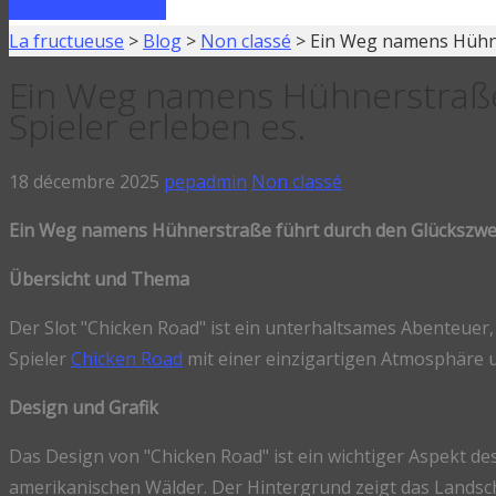
FAIRE UN PRÊT
La fructueuse
>
Blog
>
Non classé
>
Ein Weg namens Hühner
Ein Weg namens Hühnerstraße 
Spieler erleben es.
18 décembre 2025
pepadmin
Non classé
Ein Weg namens Hühnerstraße führt durch den Glückszweig
Übersicht und Thema
Der Slot "Chicken Road" ist ein unterhaltsames Abenteuer
Spieler
Chicken Road
mit einer einzigartigen Atmosphäre 
Design und Grafik
Das Design von "Chicken Road" ist ein wichtiger Aspekt des 
amerikanischen Wälder. Der Hintergrund zeigt das Landsc