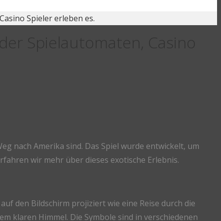
asino Spieler erleben es.
der Spielautomaten, Casino
Weg nach Amerika sind. Das Spiel wurde entwickelt, um
ahren wir mehr über dieses exotische Erlebnis.
auf den Bildschirm projiziert wie eine Reise durch die
em klaren Himmel. Die Symbole sind in verschiedenen