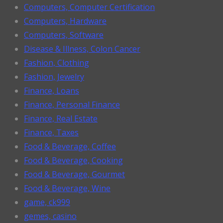
Computers, Computer Certification
Computers, Hardware
Computers, Software
Disease & Illness, Colon Cancer
Fashion, Clothing
Fashion, Jewelry
Finance, Loans
Finance, Personal Finance
Finance, Real Estate
Finance, Taxes
Food & Beverage, Coffee
Food & Beverage, Cooking
Food & Beverage, Gourmet
Food & Beverage, Wine
game, ck999
gemes, casino