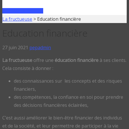
FAIRE UN PRÊT
La fructueuse
>
Education financière
Education financière
27 juin 2021
pepadmin
La fructueuse
offre une
éducation financière
à ses clients.
Cela consiste à donner :
des connaissances sur les concepts et des risques
financiers,
des compétences, la confiance en soi pour prendre
des décisions financières éclairées,
C’est aussi améliorer le bien-être financier des individus
et de la société, et leur permettre de participer à la vie