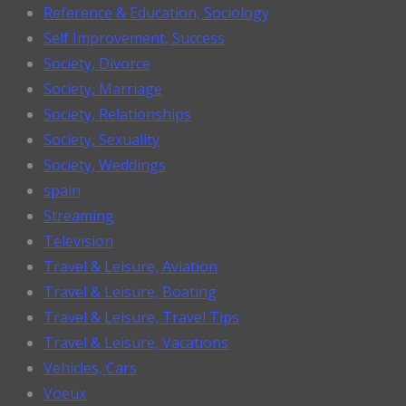
Reference & Education, Sociology
Self Improvement, Success
Society, Divorce
Society, Marriage
Society, Relationships
Society, Sexuality
Society, Weddings
spain
Streaming
Television
Travel & Leisure, Aviation
Travel & Leisure, Boating
Travel & Leisure, Travel Tips
Travel & Leisure, Vacations
Vehicles, Cars
Voeux