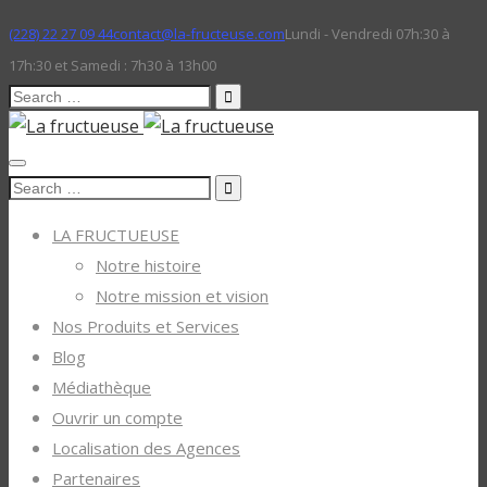
(228) 22 27 09 44
contact@la-fructeuse.com
Lundi - Vendredi 07h:30 à
17h:30 et Samedi : 7h30 à 13h00
Search
for:
Search
for:
LA FRUCTUEUSE
Notre histoire
Notre mission et vision
Nos Produits et Services
Blog
Médiathèque
Ouvrir un compte
Localisation des Agences
Partenaires