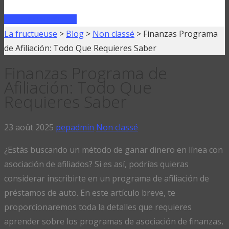
FAIRE UN PRÊT
La fructueuse
>
Blog
>
Non classé
>
Finanzas Programa
de Afiliación: Todo Que Requieres Saber
Finanzas Programa de
Afiliación: Todo Que
Requieres Saber
23 août 2025
pepadmin
Non classé
¿Estás buscando un método de ganar dinero en línea con
asociación de afiliados? Si es así, podrías quieras
considerar inscribirte en un programa de afiliación de
préstamos de auto. En este artículo breve, te
proporcionaremos toda la detalles que requieres
aprender sobre los programas de asociación de finanzas,