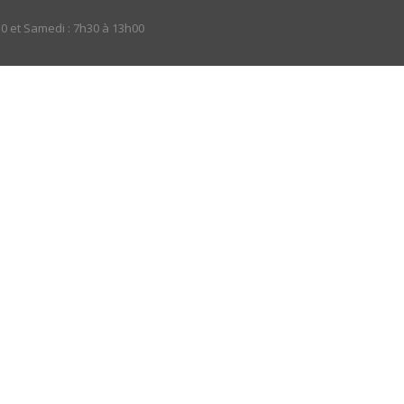
30 et Samedi : 7h30 à 13h00