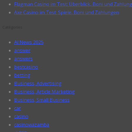
Flagman Casino im Test: Überblick, Boni und Zahlun
Axe Casino im Test: Spiele, Boni und Zahlungen
Catégories
Ai News 2025
answer
answers
bestcasino
betting
Business, Advertising
Business, Article Marketing
Business, Small Business
car
casino
casinowazamba