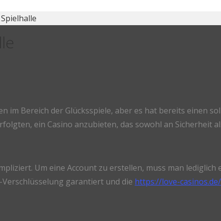
 Spielhalle
lle
en im Bereich der Glücksspiele, aber es hat bereits einen s
rfolgten, ein Casino anzubieten, das sowohl an Sicherheit a
mpliziert. Um eine Account zu erstellen, muss man lediglic
L-Verschlüsselung garantiert und die
https://love-casinos.de/