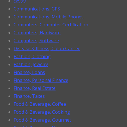
ck999
Communications, GPS
Communications, Mobile Phones
Computers, Computer Certification
Computers, Hardware
Computers, Software
Disease & Illness, Colon Cancer
Fashion, Clothing
Fashion, Jewelry
Finance, Loans
Finance, Personal Finance
Finance, Real Estate
Finance, Taxes
Food & Beverage, Coffee
Food & Beverage, Cooking
Food & Beverage, Gourmet