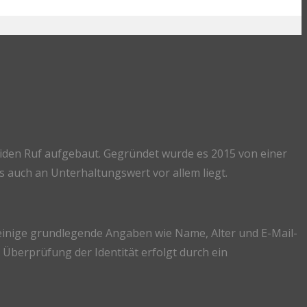
oliden Ruf aufgebaut. Gegründet wurde es 2015 von einer
ls auch an Unterhaltungswert vor allem liegt.
h einige grundlegende Angaben wie Name, Alter und E-Mail-
Überprüfung der Identität erfolgt durch ein