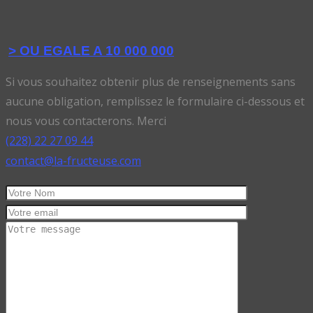
> OU EGALE A 10 000 000
Si vous souhaitez obtenir plus de renseignements sans
aucune obligation, remplissez le formulaire ci-dessous et
nous vous contacterons. Merci
(228) 22 27 09 44
contact@la-fructeuse.com