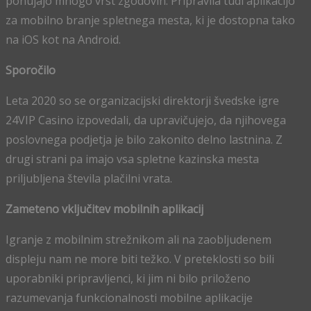
ponujajo mnogo vrst zgodovin. Pripravila tudi aplikacijo
za mobilno branje spletnega mesta, ki je dostopna tako
na iOS kot na Android.
Sporočilo
Leta 2020 so se organizacijski direktorji švedske igre
24VIP Casino izpovedali, da upravičujejo, da njihovega
poslovnega podjetja je bilo zakonito delno lastnina. Z
drugi strani pa imajo vsa spletne kazinska mesta
priljubljena števila plačilni vrata.
Zameteno vključitev mobilnih aplikacij
Igranje z mobilnim strežnikom ali na zaobljudenem
displeju nam ne more biti težko. V preteklosti so bili
uporabniki pripravljenci, ki jim ni bilo priloženo
razumevanja funkcionalnosti mobilne aplikacije