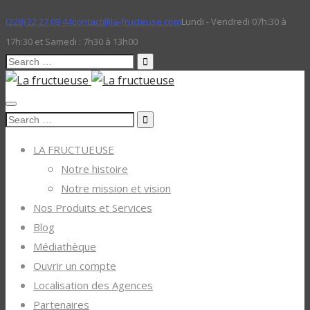
(228) 22 27 09 44
contact@la-fructeuse.com
Lundi - Vendredi 07h:30 à
17h:30 et Samedi : 7h30 à 13h00
Search
for:
Search
for:
LA FRUCTUEUSE
Notre histoire
Notre mission et vision
Nos Produits et Services
Blog
Médiathèque
Ouvrir un compte
Localisation des Agences
Partenaires