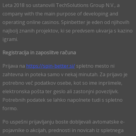
Leta 2018 so ustanovili TechSolutions Group N.V., a
company with the main purpose of developing and
operating online casinos. Spinbetter je eden od njihovih
najbolj znanih projektov, ki se predvsem ukvarja s kazino
igrami.
Registracija in zaposlitve računa
Prijava na
https://spin-better.si/
spletno mesto ni
zahtevna in poteka samo v nekaj minutah. Za prijavo je
potrebno več podatkov osebe, kot so ime inpriimele,
elektronska pošta ter geslo ali zastonjni povezljivk.
Potrebnih podatek se lahko napolnete tudi s spletno
formo.
Po uspešni prijavljanju boste dobljevali avtomatske e-
pojavnike o akcijah, prednosti in novicah iz spletnega