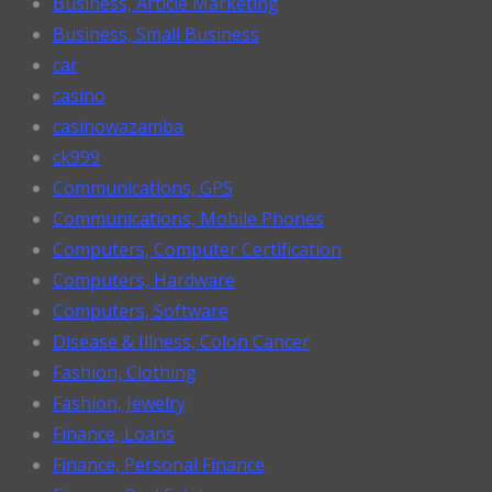
Business, Article Marketing
Business, Small Business
car
casino
casinowazamba
ck999
Communications, GPS
Communications, Mobile Phones
Computers, Computer Certification
Computers, Hardware
Computers, Software
Disease & Illness, Colon Cancer
Fashion, Clothing
Fashion, Jewelry
Finance, Loans
Finance, Personal Finance