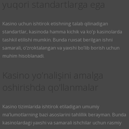
yuqori standartlarga ega
Kasino uchun ishtirok etishning talab qilinadigan
standartlar, kasinoda hamma kichik va ko’p kasinolarda
tashkil etilishi mumkin. Bunda ruxsat berilgan ishni
samarali, o’zroktalangan va yaxshi bo’lib borish uchun
muhim hisoblanadi.
Kasino yo’nalişini amalga
oshirishda qo’llanmalar
Kasino tizimlarida ishtirok etiladigan umumiy
ma’lumotlarning bazi asoslarini tahlillik berayman. Bunda
kasinolardagi yaxshi va samarali ishchilar uchun rasmiy