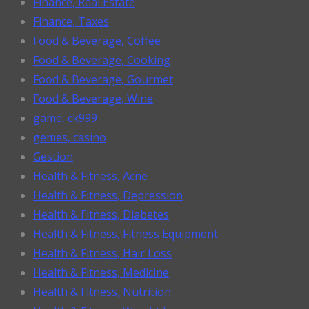
Finance, Real Estate
Finance, Taxes
Food & Beverage, Coffee
Food & Beverage, Cooking
Food & Beverage, Gourmet
Food & Beverage, Wine
game, ck999
gemes, casino
Gestion
Health & Fitness, Acne
Health & Fitness, Depression
Health & Fitness, Diabetes
Health & Fitness, Fitness Equipment
Health & Fitness, Hair Loss
Health & Fitness, Medicine
Health & Fitness, Nutrition