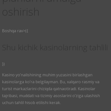
oshirish
Boshqa rav>({
Shu kichik kasinolarning tahlili
})
Kasino yo’nalishining muhim yuzasini birlashgan
kasinolarga ko’ra belgilayman. Bu, xalqaro rasmiy va
turist markazlarini chiziqda qatnaotiradi. Kasinolar
tajribasi, muddati va tizimiy asoslarini o’ziga ulashish
uchun tahlil hisob etilishi kerak.