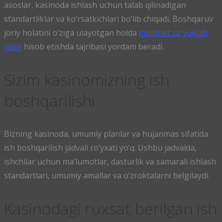
asoslar, kasinoda ishlash uchun talab qilinadigan
standartliklar va ko’rsatkichlari bo’lib chiqadi. Boshqaruv
joriy holatini o’ziga ulayotgan holda
mostbet uz yuklab
olish
hisob etishda tajribasi yordam beradi.
Sizim kasinomizning ish
boshqarilishi
Bizning kasinoda, umumiy planlar va hujanmas sifatida
ish boshqarilish jadvali ro’yxati yo’q. Ushbu jadvalda,
ishchilar uchun ma’lumotlar, dasturlik va samarali ishlash
standartlari, umumiy amallar va o’zroktalarni belgilaydi.
Kasinodagi ruxsat berilgan ish