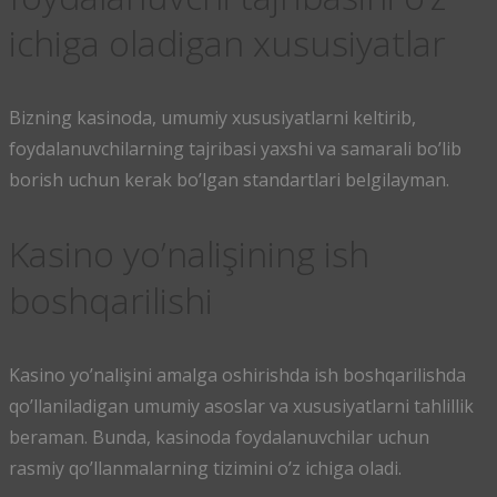
ichiga oladigan xususiyatlar
Bizning kasinoda, umumiy xususiyatlarni keltirib,
foydalanuvchilarning tajribasi yaxshi va samarali bo’lib
borish uchun kerak bo’lgan standartlari belgilayman.
Kasino yo’nalişining ish
boshqarilishi
Kasino yo’nalişini amalga oshirishda ish boshqarilishda
qo’llaniladigan umumiy asoslar va xususiyatlarni tahlillik
beraman. Bunda, kasinoda foydalanuvchilar uchun
rasmiy qo’llanmalarning tizimini o’z ichiga oladi.