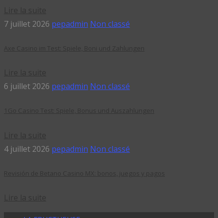
Lire la suite
7 juillet 2026
pepadmin
Non classé
Axe Casino im Test: Spiele, Boni und Zahlungen
Lire la suite
6 juillet 2026
pepadmin
Non classé
1Go Casino Test: Spiele, Bonus und Auszahlungen
Lire la suite
4 juillet 2026
pepadmin
Non classé
Revisión de Betano Casino MX: bonos, juegos y pagos
Lire la suite