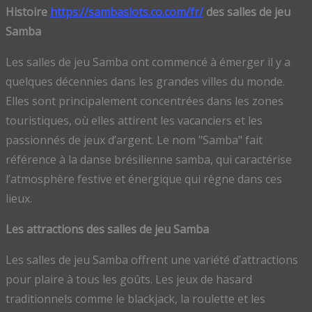
Histoire
https://sambaslots.co.com/fr/
des salles de jeu
Samba
Les salles de jeu Samba ont commencé à émerger il y a
quelques décennies dans les grandes villes du monde.
Elles sont principalement concentrées dans les zones
touristiques, où elles attirent les vacanciers et les
passionnés de jeux d’argent. Le nom "Samba" fait
référence à la danse brésilienne samba, qui caractérise
l’atmosphère festive et énergique qui règne dans ces
lieux.
Les attractions des salles de jeu Samba
Les salles de jeu Samba offrent une variété d’attractions
pour plaire à tous les goûts. Les jeux de hasard
traditionnels comme le blackjack, la roulette et les