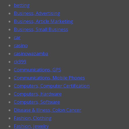
betting
Business, Advertising
Business, Article Marketing
Business, Small Business
car
casino
casinowazamba
ck999
Communications, GPS
Communications, Mobile Phones
Computers, Computer Certification
Computers, Hardware
Computers, Software
Disease & Illness, Colon Cancer
Fashion, Clothing
Fashion, Jewelry