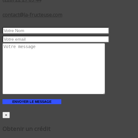
contact@la-fructeuse.com
×
Obtenir un crédit