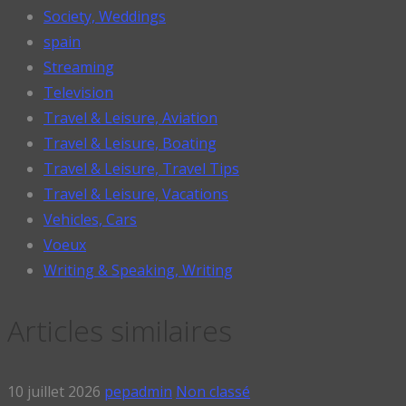
Society, Weddings
spain
Streaming
Television
Travel & Leisure, Aviation
Travel & Leisure, Boating
Travel & Leisure, Travel Tips
Travel & Leisure, Vacations
Vehicles, Cars
Voeux
Writing & Speaking, Writing
Articles similaires
10 juillet 2026
pepadmin
Non classé