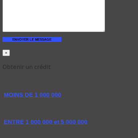
×
Obtenir un crédit
MOINS DE 1 000 000
ENTRE 1 000 000 et 5 000 000