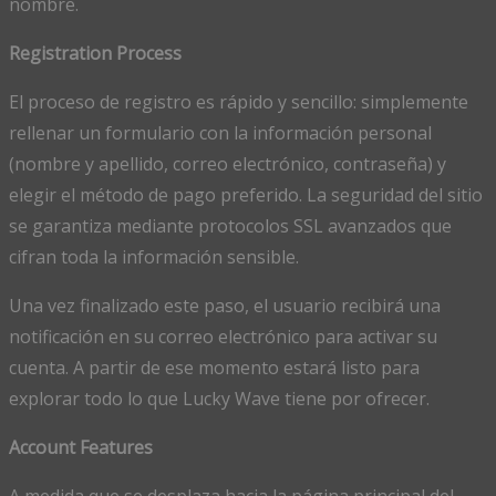
nombre.
Registration Process
El proceso de registro es rápido y sencillo: simplemente
rellenar un formulario con la información personal
(nombre y apellido, correo electrónico, contraseña) y
elegir el método de pago preferido. La seguridad del sitio
se garantiza mediante protocolos SSL avanzados que
cifran toda la información sensible.
Una vez finalizado este paso, el usuario recibirá una
notificación en su correo electrónico para activar su
cuenta. A partir de ese momento estará listo para
explorar todo lo que Lucky Wave tiene por ofrecer.
Account Features
A medida que se desplaza hacia la página principal del