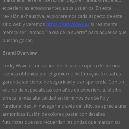
experiencias emocionantes a sus usuarios. En esta
revisión exhaustiva, exploraremos cada aspecto de este
sitio web y veremos
https://luckywave.es
si realmente
merece ser llamado "la ola de la suerte" para aquellos que
buscan ganar.
Brand Overview
Lucky Wave es un casino en línea que opera desde una
licencia obtenida por el gobierno de Curaçao, lo cual es
garantía suficiente de seguridad y transparencia. Con un
equipo de especialistas con años de experiencia, el sitio
ofrece la más alta calidad en términos de diseño y
funcionalidad. Al navegar a través del sitio, se aprecia una
armoniosa fusión de colores pastel con detalles
futuristas que nos recuerdan las ondas que marcan su