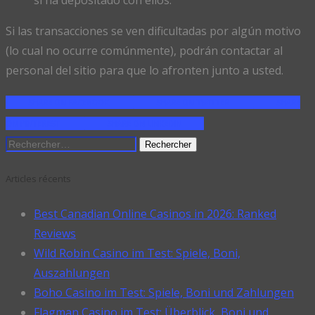
Si las transacciones se ven dificultadas por algún motivo
(lo cual no ocurre comúnmente), podrán contactar al
personal del sitio para que lo afronten junto a usted.
SHARE ON FACEBOOK
SHARE ON TWITTER
SHARE
ON PINTEREST
SHARE ON LINKEDIN
Rechercher :
Articles récents
Best Canadian Online Casinos in 2026: Ranked
Reviews
Wild Robin Casino im Test: Spiele, Boni,
Auszahlungen
Boho Casino im Test: Spiele, Boni und Zahlungen
Flagman Casino im Test: Überblick, Boni und