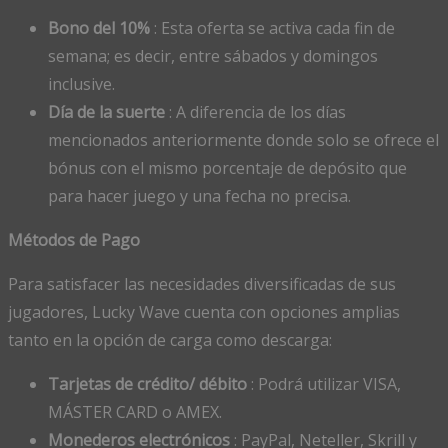
Bono del 10%
: Esta oferta se activa cada fin de
semana; es decir, entre sábados y domingos
inclusive.
Día de la suerte
: A diferencia de los días
mencionados anteriormente donde solo se ofrece el
bónus con el mismo porcentaje de depósito que
para hacer juego y una fecha no precisa.
Métodos de Pago
Para satisfacer las necesidades diversificadas de sus
jugadores, Lucky Wave cuenta con opciones amplias
tanto en la opción de carga como descarga:
Tarjetas de crédito/ débito
: Podrá utilizar VISA,
MÁSTER CARD o AMEX.
Monederos electrónicos
: PayPal, Neteller, Skrill y