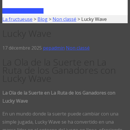
FAIRE UN PRÊT
La fructueuse
>
Blog
>
Non classé
>
Lucky Wave
Lucky Wave
17 décembre 2025
pepadmin
Non classé
La Ola de la Suerte en La
Ruta de los Ganadores con
Lucky Wave
La Ola de la Suerte en La Ruta de los Ganadores con
Lucky Wave
En un mundo donde la suerte puede cambiar con una
simple jugada, Lucky Wave se ha convertido en una
marca líder en el entorno del juego en línea, ofreciendo