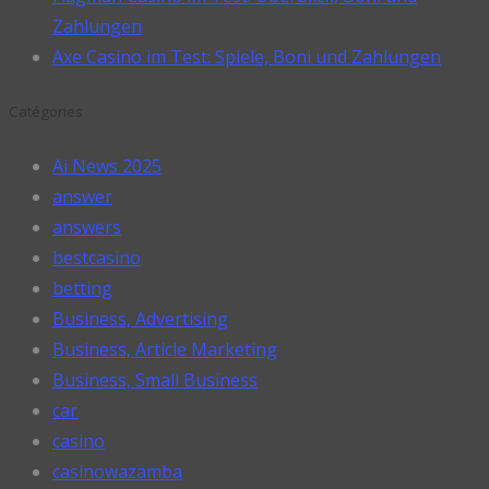
Zahlungen
Axe Casino im Test: Spiele, Boni und Zahlungen
Catégories
Ai News 2025
answer
answers
bestcasino
betting
Business, Advertising
Business, Article Marketing
Business, Small Business
car
casino
casinowazamba