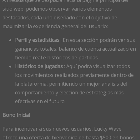
sitio web, podemos observar varios elementos
destacados, cada uno diseñado con el objetivo de
maximizar la experiencia general del usuario:
Perfil y estadísticas
: En esta sección podrán ver sus
ganancias totales, balance de cuenta actualizado en
tiempo real e históricos de partidas.
Histórico de jugadas
: Aquí podrá visualizar todos
los movimientos realizados previamente dentro de
la plataforma, permitiendo un mejor análisis del
comportamiento y elección de estrategias más
efectivas en el futuro.
Bono Inicial
Para incentivar a sus nuevos usuarios, Lucky Wave
ofrece una oferta de bienvenida de hasta $500 en bonos