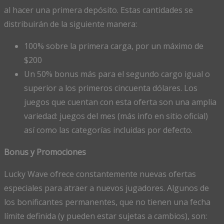
al hacer una primera depósito. Estas cantidades se
distribuirán de la siguiente manera:
100% sobre la primera carga, por un máximo de
$200
Un 50% bonus más para el segundo cargo igual o
superior a los primeros cincuenta dólares. Los
juegos que cuentan con esta oferta son una amplia
variedad: juegos del mes (más info en sitio oficial)
así como las categorías incluidas por defecto.
Bonus y Promociones
Lucky Wave ofrece constantemente nuevas ofertas
especiales para atraer a nuevos jugadores. Algunos de
los bonificantes permanentes, que no tienen una fecha
límite definida (y pueden estar sujetas a cambios), son: