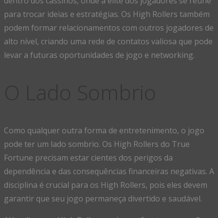
dentro dos cassinos, onde a elite dos jogadores se reúne
para trocar ideias e estratégias. Os High Rollers também
podem formar relacionamentos com outros jogadores de
alto nível, criando uma rede de contatos valiosa que pode
levar a futuras oportunidades de jogo e networking.
O Lado Sombrio
Como qualquer outra forma de entretenimento, o jogo
pode ter um lado sombrio. Os High Rollers do True
Fortune precisam estar cientes dos perigos da
dependência e das consequências financeiras negativas. A
disciplina é crucial para os High Rollers, pois eles devem
garantir que seu jogo permaneça divertido e saudável.