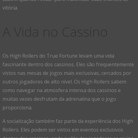
vitória.
A Vida no Cassino
Os High Rollers do True Fortune levam uma vida
fascinante dentro dos cassinos. Eles são frequentemente
vistos nas mesas de jogos mais exclusivas, cercados por
outros jogadores de alto nível. Os High Rollers sabem
como navegar na atmosfera intensa dos cassinos e
muitas vezes desfrutam da adrenalina que o jogo
proporciona.
A socialização também faz parte da experiência dos High
Rollers. Eles podem ser vistos em eventos exclusivos