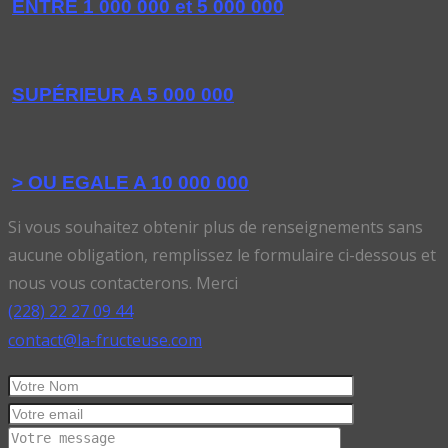
ENTRE 1 000 000 et 5 000 000
SUPÉRIEUR A 5 000 000
> OU EGALE A 10 000 000
Si vous souhaitez obtenir plus de renseignements sans
aucune obligation, remplissez le formulaire ci-dessous et
nous vous contacterons. Merci
(228) 22 27 09 44
contact@la-fructeuse.com