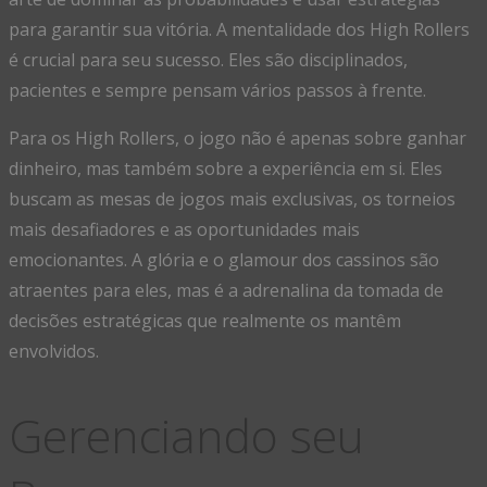
para garantir sua vitória. A mentalidade dos High Rollers
é crucial para seu sucesso. Eles são disciplinados,
pacientes e sempre pensam vários passos à frente.
Para os High Rollers, o jogo não é apenas sobre ganhar
dinheiro, mas também sobre a experiência em si. Eles
buscam as mesas de jogos mais exclusivas, os torneios
mais desafiadores e as oportunidades mais
emocionantes. A glória e o glamour dos cassinos são
atraentes para eles, mas é a adrenalina da tomada de
decisões estratégicas que realmente os mantêm
envolvidos.
Gerenciando seu