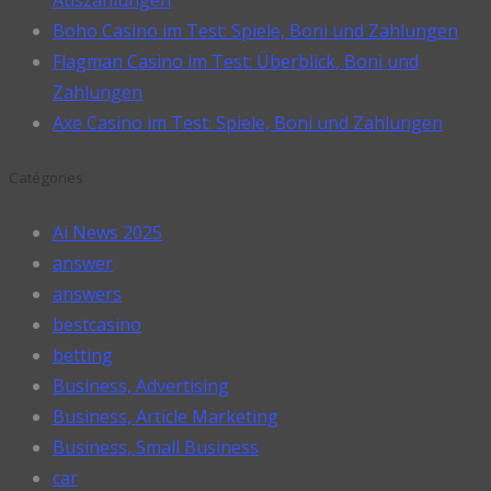
Boho Casino im Test: Spiele, Boni und Zahlungen
Flagman Casino im Test: Überblick, Boni und
Zahlungen
Axe Casino im Test: Spiele, Boni und Zahlungen
Catégories
Ai News 2025
answer
answers
bestcasino
betting
Business, Advertising
Business, Article Marketing
Business, Small Business
car