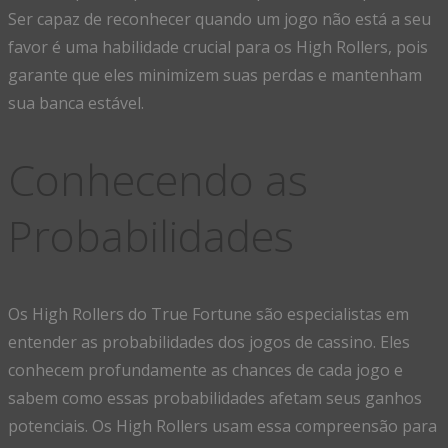
Ser capaz de reconhecer quando um jogo não está a seu
favor é uma habilidade crucial para os High Rollers, pois
garante que eles minimizem suas perdas e mantenham
sua banca estável.
Conhecendo as
Probabilidades
Os High Rollers do True Fortune são especialistas em
entender as probabilidades dos jogos de cassino. Eles
conhecem profundamente as chances de cada jogo e
sabem como essas probabilidades afetam seus ganhos
potenciais. Os High Rollers usam essa compreensão para