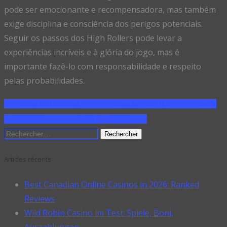
pode ser emocionante e recompensadora, mas também
exige disciplina e consciência dos perigos potenciais.
Seguir os passos dos High Rollers pode levar a
experiências incríveis e à glória do jogo, mas é
importante fazê-lo com responsabilidade e respeito
pelas probabilidades.
SHARE ON FACEBOOK
SHARE ON TWITTER
SHARE
ON PINTEREST
SHARE ON LINKEDIN
Rechercher :
Articles récents
Best Canadian Online Casinos in 2026: Ranked
Reviews
Wild Robin Casino im Test: Spiele, Boni,
Auszahlungen