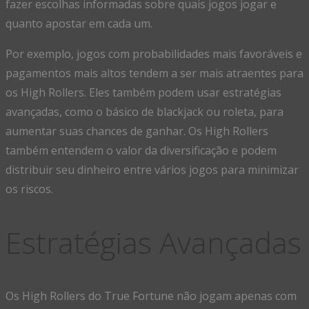
fazer escolhas informadas sobre quais jogos jogar e
quanto apostar em cada um.
Por exemplo, jogos com probabilidades mais favoráveis e
pagamentos mais altos tendem a ser mais atraentes para
os High Rollers. Eles também podem usar estratégias
avançadas, como o básico de blackjack ou roleta, para
aumentar suas chances de ganhar. Os High Rollers
também entendem o valor da diversificação e podem
distribuir seu dinheiro entre vários jogos para minimizar
os riscos.
Estratégias Avançadas
Os High Rollers do True Fortune não jogam apenas com