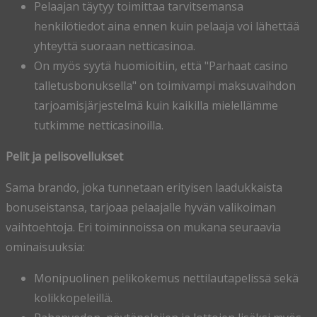
Pelaajan täytyy toimittaa tarvitsemansa
henkilötiedot aina ennen kuin pelaaja voi lähettää
yhteyttä suoraan netticasinoa.
On myös syytä huomioitiin, että "Parhaat casino
talletusbonuksella" on toimivampi maksuvaihdon
tarjoamisjärjestelmä kuin kaikilla mielellämme
tutkimme netticasinoilla.
Pelit ja pelisovellukset
Sama brando, joka tunnetaan erityisen laadukkaista
bonuseistansa, tarjoaa pelaajalle hyvän valikoiman
vaihtoehtoja. Eri toiminnoissa on mukana seuraavia
ominaisuuksia:
Monipuolinen pelikokemus nettilautapelissä sekä
kolikkopeleillä.