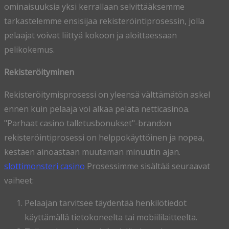
ominaisuuksia yksi kerrallaan selvittääksemme
tarkastelemme ensisijaa rekisteröintiprosessin, jolla
pelaajat voivat liittyä kokoon ja aloittaessaan
pelikokemus.
Rekisteröityminen
Rekisteröitymisprosessi on yleensä välttämätön askel
ennen kuin pelaaja voi alkaa pelata netticasinoa.
"Parhaat casino talletusbonukset"-brandon
rekisteröintiprosessi on helppokäyttöinen ja nopea,
kestäen ainoastaan muutaman minuutin ajan.
slottimonsteri casino
Prosessimme sisältää seuraavat
vaiheet:
Pelaajan tarvitsee täydentää henkilötiedot
käyttämällä tietokoneelta tai mobiililaitteelta.