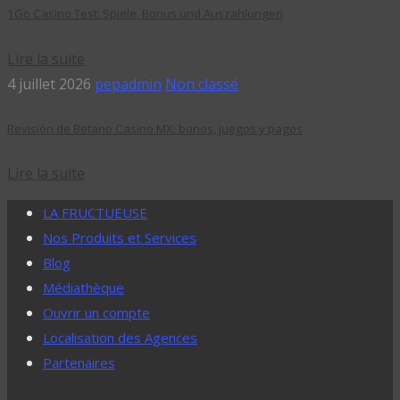
1Go Casino Test: Spiele, Bonus und Auszahlungen
Lire la suite
4 juillet 2026
pepadmin
Non classé
Revisión de Betano Casino MX: bonos, juegos y pagos
Lire la suite
LA FRUCTUEUSE
Nos Produits et Services
Blog
Médiathèque
Ouvrir un compte
Localisation des Agences
Partenaires