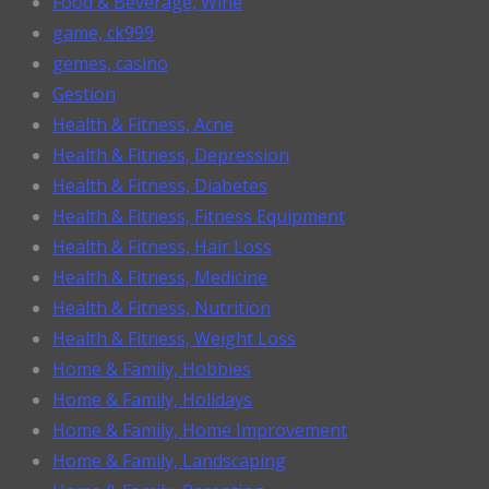
Food & Beverage, Wine
game, ck999
gemes, casino
Gestion
Health & Fitness, Acne
Health & Fitness, Depression
Health & Fitness, Diabetes
Health & Fitness, Fitness Equipment
Health & Fitness, Hair Loss
Health & Fitness, Medicine
Health & Fitness, Nutrition
Health & Fitness, Weight Loss
Home & Family, Hobbies
Home & Family, Holidays
Home & Family, Home Improvement
Home & Family, Landscaping