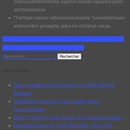
maksuvaihtoehdoilla; käytön oikean tapansa pelin
aloittamisessa.
"Parhaat casino talletusbonuksella" tunnettiinkään
esimerkiksi pelaajille, joka on siirtänyt varaa.
SHARE ON FACEBOOK
SHARE ON TWITTER
SHARE
ON PINTEREST
SHARE ON LINKEDIN
Rechercher :
Articles récents
Best Canadian Online Casinos in 2026: Ranked
Reviews
Wild Robin Casino im Test: Spiele, Boni,
Auszahlungen
Boho Casino im Test: Spiele, Boni und Zahlungen
Flagman Casino im Test: Überblick, Boni und