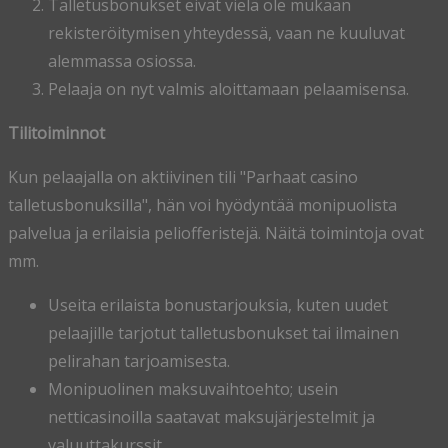
Talletusbonukset eivät vielä ole mukaan
rekisteröitymisen yhteydessä, vaan ne kuuluvat
alemmassa osiossa.
Pelaaja on nyt valmis aloittamaan pelaamisensa.
Tilitoiminnot
Kun pelaajalla on aktiivinen tili "Parhaat casino
talletusbonuksilla", hän voi hyödyntää monipuolista
palvelua ja erilaisia peliofferistejä. Näitä toimintoja ovat
mm.
Useita erilaista bonustarjouksia, kuten uudet
pelaajille tarjotut talletusbonukset tai ilmainen
pelirahan tarjoamisesta.
Monipuolinen maksuvaihtoehto; usein
netticasinoilla saatavat maksujärjestelmit ja
valuuttakurssit.