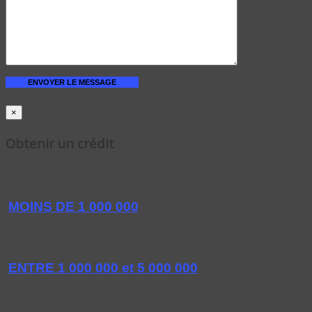
×
Obtenir un crédit
MOINS DE 1 000 000
ENTRE 1 000 000 et 5 000 000