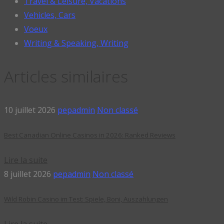
Travel & Leisure, Vacations
Vehicles, Cars
Voeux
Writing & Speaking, Writing
Articles similaires
10 juillet 2026
pepadmin
Non classé
Best Canadian Online Casinos in 2026: Ranked Reviews
Lire la suite
8 juillet 2026
pepadmin
Non classé
Wild Robin Casino im Test: Spiele, Boni, Auszahlungen