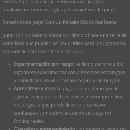
en el campo, simular las emociones del juego y
familiarizarse con las reglas y los objetivos del juego.
Beneficios de Jugar Con Un Penalty Shoot Out Demo
Jugar con un penalty shoot out demo ofrece una serie de
beneficios que pueden ser muy útiles para los jugadores.
Algunos de estos beneficios incluyen:
Experimentación sin riesgo
: el demo permite a los
jugadores experimentar con diferentes estrategias
y habilidades en un entorno seguro y sin riesgos.
Aprendizaje y mejora
: jugar con un demo puede
ayudar a mejorar las habilidades y la comprensión
del juego, lo que puede llevar a una mayor
confianza y competencia cuando se juega con
fondos reales.
Diversión y entretenimiento
: los demos pueden ser