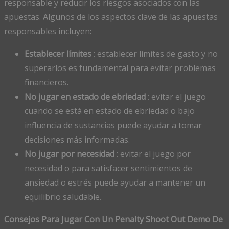
responsable y reducir los riesgos asociados con las
apuestas. Algunos de los aspectos clave de las apuestas
responsables incluyen:
Establecer límites
: establecer límites de gasto y no
superarlos es fundamental para evitar problemas
financieros.
No jugar en estado de ebriedad
: evitar el juego
cuando se está en estado de ebriedad o bajo
influencia de sustancias puede ayudar a tomar
decisiones más informadas.
No jugar por necesidad
: evitar el juego por
necesidad o para satisfacer sentimientos de
ansiedad o estrés puede ayudar a mantener un
equilibrio saludable.
Consejos Para Jugar Con Un Penalty Shoot Out Demo De