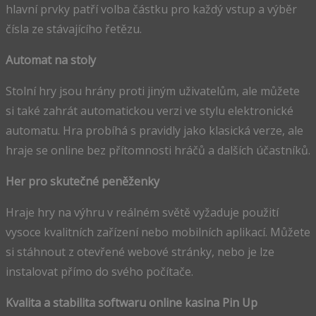
hlavní prvky patří volba částku pro každý vstup a výběr
čísla ze stávajícího řetězu.
Automat na stoly
Stolní hry jsou hrány proti jiným uživatelům, ale můžete
si také zahrát automatickou verzi ve stylu elektronické
automatu. Hra probíhá s pravidly jako klasická verze, ale
hraje se online bez přítomnosti hráčů a dalších účastníků.
Her pro skutečné peněženky
Hraje hry na výhru v reálném světě vyžaduje použití
vysoce kvalitních zařízení nebo mobilních aplikací. Můžete
si stáhnout z otevřené webové stránky, nebo je lze
instalovat přímo do svého počítače.
Kvalita a stabilita softwaru online kasina Pin Up