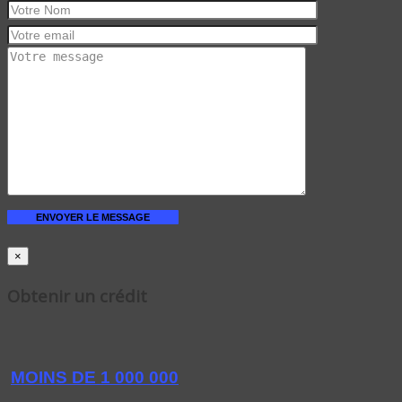
×
Obtenir un crédit
MOINS DE 1 000 000