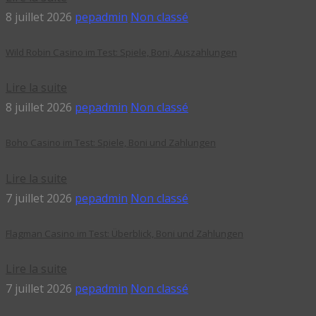
8 juillet 2026
pepadmin
Non classé
Wild Robin Casino im Test: Spiele, Boni, Auszahlungen
Lire la suite
8 juillet 2026
pepadmin
Non classé
Boho Casino im Test: Spiele, Boni und Zahlungen
Lire la suite
7 juillet 2026
pepadmin
Non classé
Flagman Casino im Test: Überblick, Boni und Zahlungen
Lire la suite
7 juillet 2026
pepadmin
Non classé