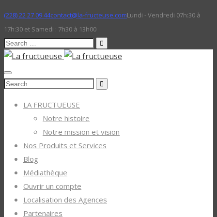
(228) 22 27 09 44
contact@la-fructeuse.com
Lundi - Vendredi 07h:30 à
17h:30 et Samedi : 7h30 à 13h00
Search
for:
Search
for:
LA FRUCTUEUSE
Notre histoire
Notre mission et vision
Nos Produits et Services
Blog
Médiathèque
Ouvrir un compte
Localisation des Agences
Partenaires