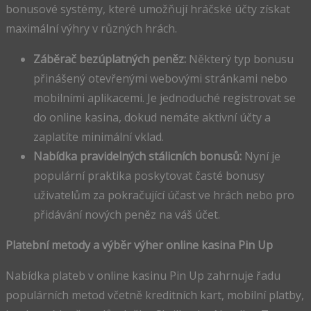
bonusové systémy, které umožňují hráčské účty získat
maximální výhry v různých hrách.
Záběrač bezúplatných peněz:
Některý typ bonusu
přinášený otevřenými webovými stránkami nebo
mobilními aplikacemi. Je jednoduché registrovat se
do online kasina, dokud nemáte aktivní účty a
zaplatíte minimální vklad.
Nabídka pravidelných stálicních bonusů:
Nyní je
populární praktika poskytovat časté bonusy
uživatelům za pokračující účast ve hrách nebo pro
přidávání nových peněz na váš účet.
Platební metody a výběr výher online kasina Pin Up
Nabídka plateb v online kasinu Pin Up zahrnuje řadu
populárních metod včetně kreditních kart, mobilní platby,