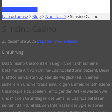
FAIRE UN PRÊT
La fructueuse
>
Blog
>
Non classé
>
Simsino Casino
Simsino Casino
23 décembre 2025
pepadmin
Non classé
Einführung
Das Simsino Casino ist ein Begriff, der sich auf eine
bestimmte Art von Online-Casinoplattform bezieht. Diese
Plattformen bieten Spieler die Möglichkeit, in einem
sichereren und vertrauenswürdigen Umfeld verschiedene
Casinospiele zu spielen. Im folgenden Artikel werden wir
uns mit den Grundlagen des Simsino Casinos befassen,
seinen Marktumfeld, den Interessen der Spieler sowie