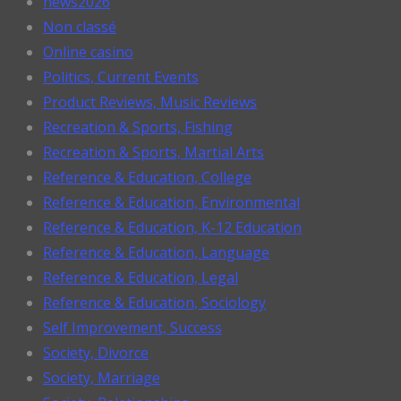
news2026
Non classé
Online casino
Politics, Current Events
Product Reviews, Music Reviews
Recreation & Sports, Fishing
Recreation & Sports, Martial Arts
Reference & Education, College
Reference & Education, Environmental
Reference & Education, K-12 Education
Reference & Education, Language
Reference & Education, Legal
Reference & Education, Sociology
Self Improvement, Success
Society, Divorce
Society, Marriage