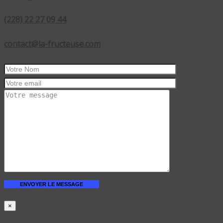
(228) 22 27 09 44
contact@la-fructeuse.com
×