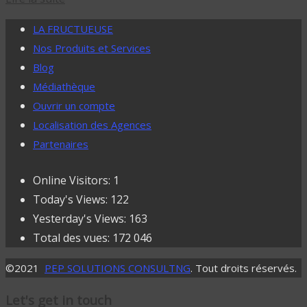
LA FRUCTUEUSE
Nos Produits et Services
Blog
Médiathèque
Ouvrir un compte
Localisation des Agences
Partenaires
Online Visitors:
1
Today's Views:
122
Yesterday's Views:
163
Total des vues:
172 046
©2021
PEP SOLUTIONS CONSULTNG
. Tout droits réservés.
Let's get in touch