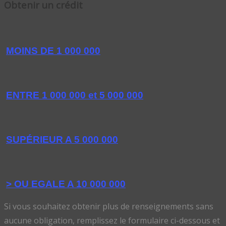
Obtenir un crédit
MOINS DE 1 000 000
ENTRE 1 000 000 et 5 000 000
SUPÉRIEUR A 5 000 000
> OU EGALE A 10 000 000
Si vous souhaitez obtenir plus de renseignements sans
aucune obligation, remplissez le formulaire ci-dessous et