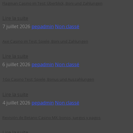
Flagman Casino im Test: Überblick, Boni und Zahlungen
Lire la suite
7 juillet 2026
pepadmin
Non classé
Axe Casino im Test: Spiele, Boni und Zahlungen
Lire la suite
6 juillet 2026
pepadmin
Non classé
1Go Casino Test: Spiele, Bonus und Auszahlungen
Lire la suite
4 juillet 2026
pepadmin
Non classé
Revisión de Betano Casino MX: bonos, juegos y pagos
Lire la suite