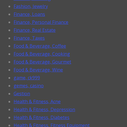
Fashion, Jewelry
Finance, Loans
Finance, Personal Finance
Finance, Real Estate
Finance, Taxes
Food & Beverage, Coffee
Food & Beverage, Cooking
Food & Beverage, Gourmet
Food & Beverage, Wine
game, ck999
gemes, casino
Gestion
Health & Fitness, Acne
Health & Fitness, Depression
Health & Fitness, Diabetes
Health & Fitness, Fitness Equipment