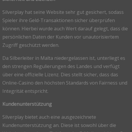
Silverplay hat seine Website sehr gut gesichert, sodass
Spieler ihre Geld-Transaktionen sicher überprüfen
können. Hierbei wurde auch Wert darauf gelegt, dass die
persönlichen Daten der Kunden vor unautorisiertem
Zugriff geschützt werden.
Da Silberleiter in Malta niedergelassen ist, unterliegt es
den strengen Regulierungen des Landes und verfügt
über eine offizielle Lizenz. Dies stellt sicher, dass das
Online-Casino den höchsten Standards von Fairness und
Integrität entspricht.
Kundenunterstützung
Silverplay bietet auch eine ausgezeichnete
Kundenunterstützung an. Diese ist sowohl über die