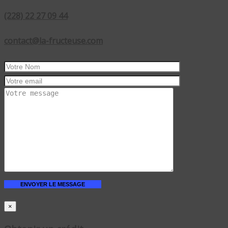
(228) 22 27 09 44
contact@la-fructeuse.com
×