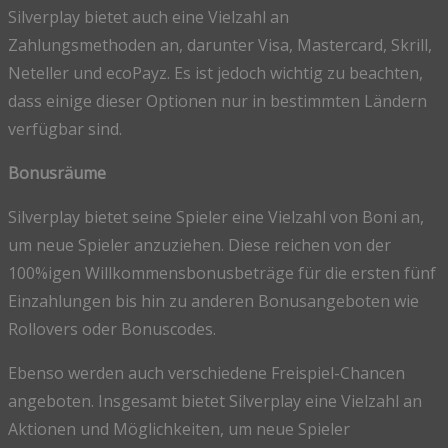
Silverplay bietet auch eine Vielzahl an
Zahlungsmethoden an, darunter Visa, Mastercard, Skrill,
Neteller und ecoPayz. Es ist jedoch wichtig zu beachten,
dass einige dieser Optionen nur in bestimmten Ländern
verfügbar sind.
Bonusräume
Silverplay bietet seine Spieler eine Vielzahl von Boni an,
um neue Spieler anzuziehen. Diese reichen von der
100%igen Willkommensbonusbeträge für die ersten fünf
Einzahlungen bis hin zu anderen Bonusangeboten wie
Rollovers oder Bonuscodes.
Ebenso werden auch verschiedene Freispiel-Chancen
angeboten. Insgesamt bietet Silverplay eine Vielzahl an
Aktionen und Möglichkeiten, um neue Spieler