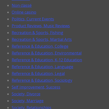
Non classé
Online casino
Politics, Current Events
Product Reviews, Music Reviews
Recreation & Sports, Fishing
Recreation & Sports, Martial Arts
Reference & Education, College
Reference & Education, Environmental
Reference & Education, K-12 Education
Reference & Education, Language
Reference & Education, Legal
Reference & Education, Sociology
Self Improvement, Success
Society, Divorce
Society, Marriage
Society, Relationships