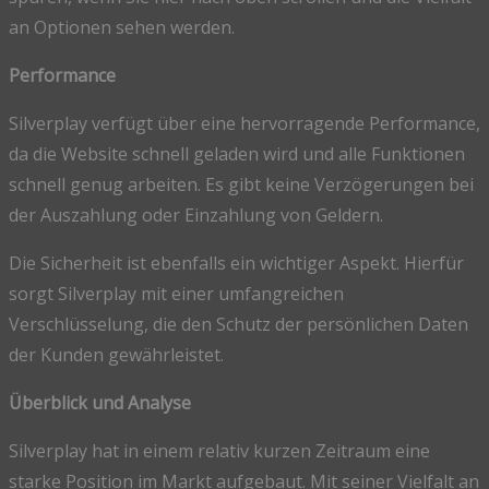
an Optionen sehen werden.
Performance
Silverplay verfügt über eine hervorragende Performance,
da die Website schnell geladen wird und alle Funktionen
schnell genug arbeiten. Es gibt keine Verzögerungen bei
der Auszahlung oder Einzahlung von Geldern.
Die Sicherheit ist ebenfalls ein wichtiger Aspekt. Hierfür
sorgt Silverplay mit einer umfangreichen
Verschlüsselung, die den Schutz der persönlichen Daten
der Kunden gewährleistet.
Überblick und Analyse
Silverplay hat in einem relativ kurzen Zeitraum eine
starke Position im Markt aufgebaut. Mit seiner Vielfalt an