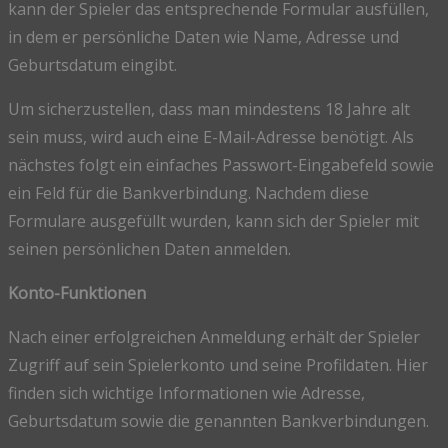
kann der Spieler das entsprechende Formular ausfüllen,
in dem er persönliche Daten wie Name, Adresse und
Geburtsdatum eingibt.
Um sicherzustellen, dass man mindestens 18 Jahre alt
sein muss, wird auch eine E-Mail-Adresse benötigt. Als
nächstes folgt ein einfaches Passwort-Eingabefeld sowie
ein Feld für die Bankverbindung. Nachdem diese
Formulare ausgefüllt wurden, kann sich der Spieler mit
seinen persönlichen Daten anmelden.
Konto-Funktionen
Nach einer erfolgreichen Anmeldung erhält der Spieler
Zugriff auf sein Spielerkonto und seine Profildaten. Hier
finden sich wichtige Informationen wie Adresse,
Geburtsdatum sowie die genannten Bankverbindungen.