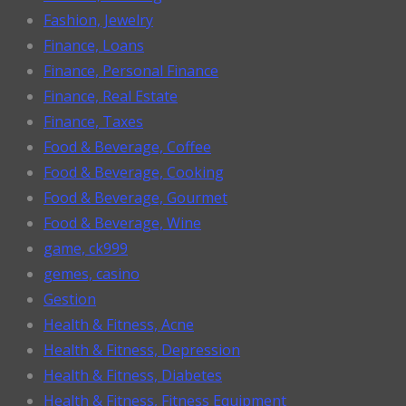
Fashion, Jewelry
Finance, Loans
Finance, Personal Finance
Finance, Real Estate
Finance, Taxes
Food & Beverage, Coffee
Food & Beverage, Cooking
Food & Beverage, Gourmet
Food & Beverage, Wine
game, ck999
gemes, casino
Gestion
Health & Fitness, Acne
Health & Fitness, Depression
Health & Fitness, Diabetes
Health & Fitness, Fitness Equipment