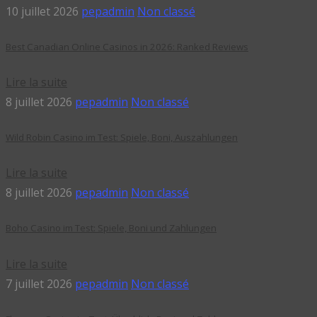
10 juillet 2026
pepadmin
Non classé
Best Canadian Online Casinos in 2026: Ranked Reviews
Lire la suite
8 juillet 2026
pepadmin
Non classé
Wild Robin Casino im Test: Spiele, Boni, Auszahlungen
Lire la suite
8 juillet 2026
pepadmin
Non classé
Boho Casino im Test: Spiele, Boni und Zahlungen
Lire la suite
7 juillet 2026
pepadmin
Non classé