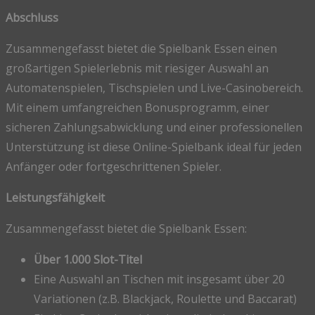
Abschluss
Zusammengefasst bietet die Spielbank Essen einen
großartigen Spielerlebnis mit riesiger Auswahl an
Automatenspielen, Tischspielen und Live-Casinobereich.
Mit einem umfangreichen Bonusprogramm, einer
sicheren Zahlungsabwicklung und einer professionellen
Unterstützung ist diese Online-Spielbank ideal für jeden
Anfänger oder fortgeschrittenen Spieler.
Leistungsfähigkeit
Zusammengefasst bietet die Spielbank Essen:
Über 1.000 Slot-Titel
Eine Auswahl an Tischen mit insgesamt über 20
Variationen (z.B. Blackjack, Roulette und Baccarat)