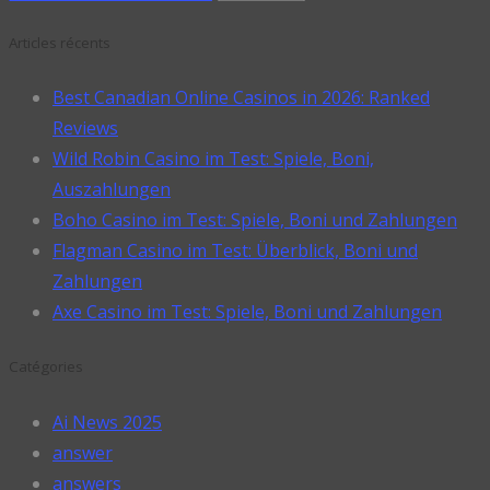
Articles récents
Best Canadian Online Casinos in 2026: Ranked
Reviews
Wild Robin Casino im Test: Spiele, Boni,
Auszahlungen
Boho Casino im Test: Spiele, Boni und Zahlungen
Flagman Casino im Test: Überblick, Boni und
Zahlungen
Axe Casino im Test: Spiele, Boni und Zahlungen
Catégories
Ai News 2025
answer
answers