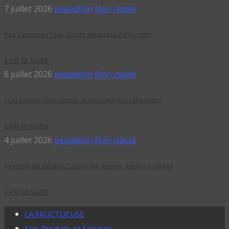
7 juillet 2026
pepadmin
Non classé
Axe Casino im Test: Spiele, Boni und Zahlungen
Lire la suite
6 juillet 2026
pepadmin
Non classé
1Go Casino Test: Spiele, Bonus und Auszahlungen
Lire la suite
4 juillet 2026
pepadmin
Non classé
Revisión de Betano Casino MX: bonos, juegos y pagos
Lire la suite
LA FRUCTUEUSE
Nos Produits et Services