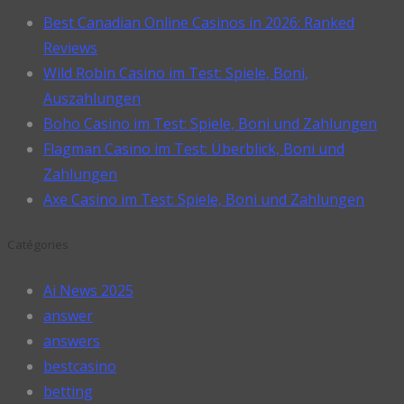
Best Canadian Online Casinos in 2026: Ranked
Reviews
Wild Robin Casino im Test: Spiele, Boni,
Auszahlungen
Boho Casino im Test: Spiele, Boni und Zahlungen
Flagman Casino im Test: Überblick, Boni und
Zahlungen
Axe Casino im Test: Spiele, Boni und Zahlungen
Catégories
Ai News 2025
answer
answers
bestcasino
betting