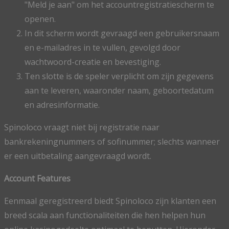
"Meld je aan" om het accountregistratiescherm te
openen.
In dit scherm wordt gevraagd een gebruikersnaam
en e-mailadres in te vullen, gevolgd door
wachtwoord-creatie en bevestiging.
Ten slotte is de speler verplicht om zijn gegevens
aan te leveren, waaronder naam, geboortedatum
en adresinformatie.
Spinoloco vraagt niet bij registratie naar
bankrekeningnummers of sofinummer; slechts wanneer
er een uitbetaling aangevraagd wordt.
Account Features
Eenmaal geregistreerd biedt Spinoloco zijn klanten een
breed scala aan functionaliteiten die hen helpen hun