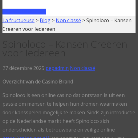
FAIRE UN PRÊT
La fructueuse
>
Blog
>
Non classé
>
Spinoloco – Kansen
Creëren voor Iedereen
Spinoloco – Kansen Creëren
voor Iedereen
27 décembre 2025
pepadmin
Non classé
Overzicht van de Casino Brand
Spinoloco is een online casino dat ontstaan is uit een
passie om mensen te helpen hun dromen waarmaken
door kansspelen mogelijk te maken. Sinds zijn introductie
op de Nederlandse markt heeft Spinoloco zich
onderscheiden als betrouwbare en veilige online