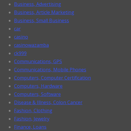
Business, Advertising
Business, Article Marketing
Business, Small Business
car
casino
casinowazamba
ck999
Communications, GPS
Communications, Mobile Phones
Computers, Computer Certification
Computers, Hardware
Computers, Software
Disease & Illness, Colon Cancer
Fashion, Clothing
Fashion, Jewelry
Finance, Loans