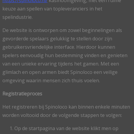
https://spinoloco.nl/
kasinoomgeving, met een ruime
keuze aan spellen van topleveranciers in het
spelindustrie.
De website is ontworpen om zowel beginnelingen als
gevorderde spelaars gelukkig te stellen door zijn
gebruikersvriendelijke interface. Hierdoor kunnen
spelers eenvoudig hun bestemming vinden en genieten
van een unieke ervaring tijdens het gamen. Met een
glimlach en open armen biedt Spinoloco een veilige
omgeving waarin mensen zich thuis voelen.
Registratieproces
Het registreren bij Spinoloco kan binnen enkele minuten
worden voltooid door de volgende stappen te volgen:
Op de startpagina van de website klikt men op