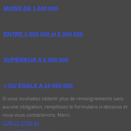
MOINS DE 1 000 000
ENTRE 1 000 000 et 5 000 000
SUPÉRIEUR A 5 000 000
> OU EGALE A 10 000 000
Si vous souhaitez obtenir plus de renseignements sans
aucune obligation, remplissez le formulaire ci-dessous et
nous vous contacterons. Merci
(228) 22 27 09 44