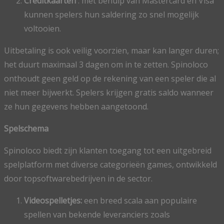
Creditkaarten
: met behulp van Mastercard en Visa
kunnen spelers hun saldering zo snel mogelijk
voltooien.
Uitbetaling is ook veilig voorzien, maar kan langer duren;
het duurt maximaal 3 dagen om in te zetten. Spinoloco
onthoudt geen geld op de rekening van een speler die al
niet meer bijwerkt. Spelers krijgen gratis saldo wanneer
ze hun gegevens hebben aangetoond.
Spelschema
Spinoloco biedt zijn klanten toegang tot een uitgebreid
spelplatform met diverse categorieën games, ontwikkeld
door topsoftwarebedrijven in de sector.
Videospelletjes:
een breed scala aan populaire
spellen van bekende leveranciers zoals