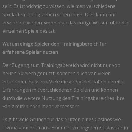
sein. Es ist wichtig zu wissen, wie man verschiedene
Spielarten richtig beherrschen muss. Dies kann nur
erworben werden, wenn man das nötige Wissen über die
einzelnen Spiele besitzt.
Warum einige Spieler den Trainingsbereich für
erfahrene Spieler nutzen
Der Zugang zum Trainingsbereich wird nicht nur von
neuen Spielern genutzt, sondern auch von vielen
erfahrenen Spielern. Viele dieser Spieler haben bereits
Erfahrungen mit verschiedenen Spielen und können
durch die weitere Nutzung des Trainingsbereiches ihre
Fähigkeiten noch mehr verbessern.
Es gibt viele Gründe für das Nutzen eines Casinos wie
Tizona vom Profi aus. Einer der wichtigsten ist, dass er in