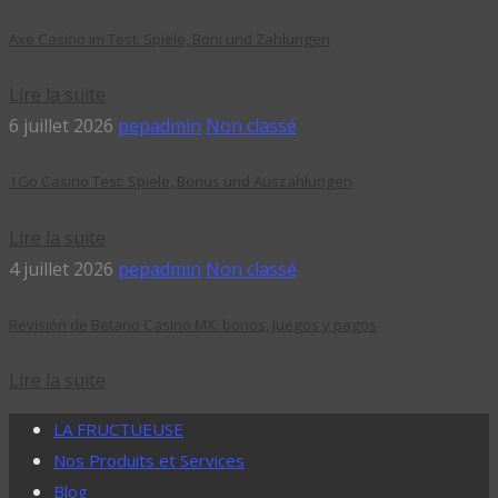
Axe Casino im Test: Spiele, Boni und Zahlungen
Lire la suite
6 juillet 2026
pepadmin
Non classé
1Go Casino Test: Spiele, Bonus und Auszahlungen
Lire la suite
4 juillet 2026
pepadmin
Non classé
Revisión de Betano Casino MX: bonos, juegos y pagos
Lire la suite
LA FRUCTUEUSE
Nos Produits et Services
Blog