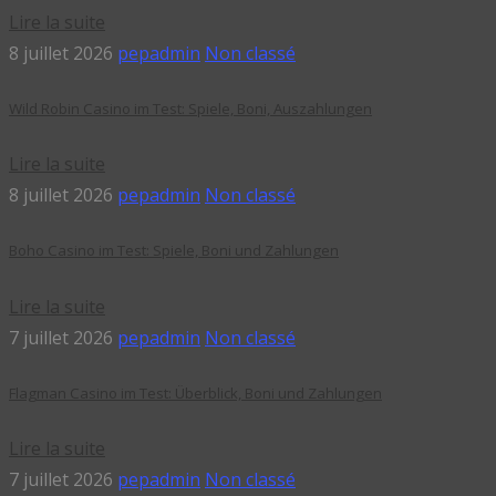
Lire la suite
8 juillet 2026
pepadmin
Non classé
Wild Robin Casino im Test: Spiele, Boni, Auszahlungen
Lire la suite
8 juillet 2026
pepadmin
Non classé
Boho Casino im Test: Spiele, Boni und Zahlungen
Lire la suite
7 juillet 2026
pepadmin
Non classé
Flagman Casino im Test: Überblick, Boni und Zahlungen
Lire la suite
7 juillet 2026
pepadmin
Non classé