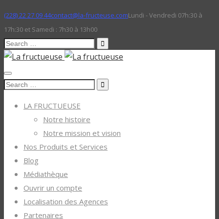
(228) 22 27 09 44
contact@la-fructeuse.com
Lundi - Vendredi 07h:30 à
17h:30 et Samedi : 7h30 à 13h00
Search
for:
Search
for:
LA FRUCTUEUSE
Notre histoire
Notre mission et vision
Nos Produits et Services
Blog
Médiathèque
Ouvrir un compte
Localisation des Agences
Partenaires