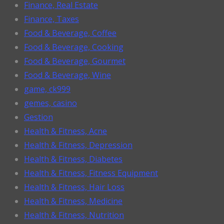
Finance, Real Estate
Finance, Taxes
Food & Beverage, Coffee
Food & Beverage, Cooking
Food & Beverage, Gourmet
Food & Beverage, Wine
game, ck999
gemes, casino
Gestion
Health & Fitness, Acne
Health & Fitness, Depression
Health & Fitness, Diabetes
Health & Fitness, Fitness Equipment
Health & Fitness, Hair Loss
Health & Fitness, Medicine
Health & Fitness, Nutrition