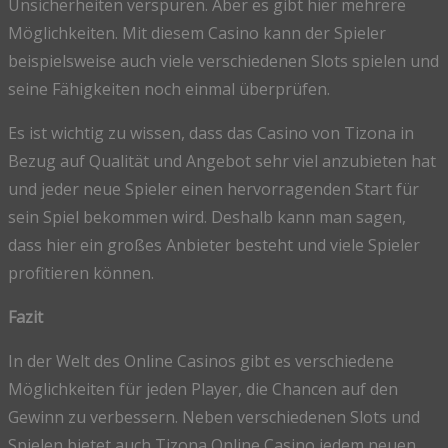
Unsicherheiten verspüren. Aber es gibt hier mehrere
Möglichkeiten. Mit diesem Casino kann der Spieler
beispielsweise auch viele verschiedenen Slots spielen und
seine Fähigkeiten noch einmal überprüfen.
Es ist wichtig zu wissen, dass das Casino von Tizona in
Bezug auf Qualität und Angebot sehr viel anzubieten hat
und jeder neue Spieler einen hervorragenden Start für
sein Spiel bekommen wird. Deshalb kann man sagen,
dass hier ein großes Anbieter besteht und viele Spieler
profitieren können.
Fazit
In der Welt des Online Casinos gibt es verschiedene
Möglichkeiten für jeden Player, die Chancen auf den
Gewinn zu verbessern. Neben verschiedenen Slots und
Spielen bietet auch Tizona Online Casino jedem neuen