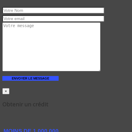
×
Obtenir un crédit
MOINS DE 1 000 000