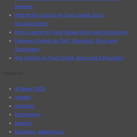
Reviews
Wild Robin Casino im Test: Spiele, Boni,
Auszahlungen
Boho Casino im Test: Spiele, Boni und Zahlungen
Flagman Casino im Test: Überblick, Boni und
Zahlungen
Axe Casino im Test: Spiele, Boni und Zahlungen
Catégories
Ai News 2025
answer
answers
bestcasino
betting
Business, Advertising