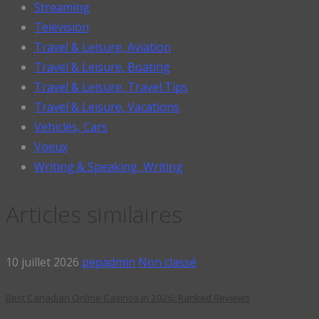
Streaming
Television
Travel & Leisure, Aviation
Travel & Leisure, Boating
Travel & Leisure, Travel Tips
Travel & Leisure, Vacations
Vehicles, Cars
Voeux
Writing & Speaking, Writing
Articles similaires
10 juillet 2026
pepadmin
Non classé
Best Canadian Online Casinos in 2026: Ranked Reviews