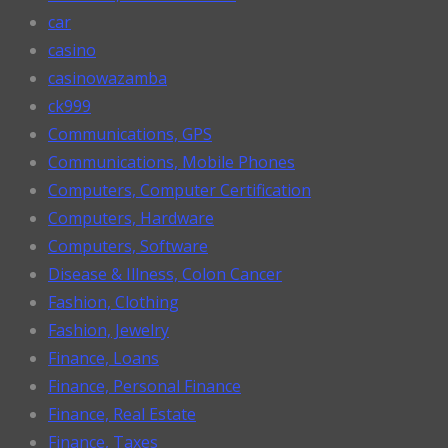
car
casino
casinowazamba
ck999
Communications, GPS
Communications, Mobile Phones
Computers, Computer Certification
Computers, Hardware
Computers, Software
Disease & Illness, Colon Cancer
Fashion, Clothing
Fashion, Jewelry
Finance, Loans
Finance, Personal Finance
Finance, Real Estate
Finance, Taxes