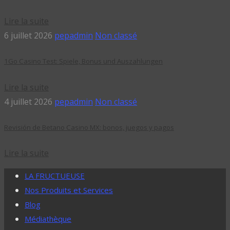
Lire la suite
6 juillet 2026
pepadmin
Non classé
1Go Casino Test: Spiele, Bonus und Auszahlungen
Lire la suite
4 juillet 2026
pepadmin
Non classé
Revisión de Betano Casino MX: bonos, juegos y pagos
Lire la suite
LA FRUCTUEUSE
Nos Produits et Services
Blog
Médiathèque