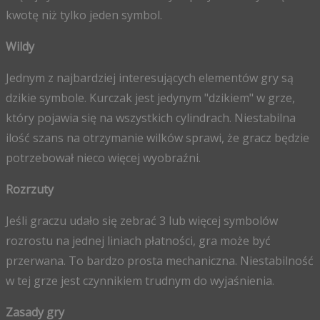
kwotę niż tylko jeden symbol.
Wildy
Jednym z najbardziej interesujących elementów gry są
dzikie symbole. Kurczak jest jedynym "dzikiem" w grze,
który pojawia się na wszystkich cylindrach. Niestabilna
ilość szans na otrzymanie wilków sprawi, że gracz będzie
potrzebował nieco więcej wyobraźni.
Rozrzuty
Jeśli graczu udało się zebrać 3 lub więcej symbolów
rozrostu na jednej liniach płatności, gra może być
przerwana. To bardzo prosta mechaniczna. Niestabilność
w tej grze jest czynnikiem trudnym do wyjaśnienia.
Zasady gry