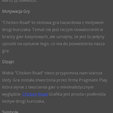
warto ją odwiedzić.
Motywacja Gry
"Chicken Road" to slotowa gra hazardowa z motywem
drogi kurczaka. Temat nie jest niczym nowatorskim w
branży gier kasynowych, ale uznajmy, że jest to jedyny
sposób na opisanie tego, co ma do powiedzenia nasza
gra.
Dizajn
Widok "Chicken Road" nieco przypomina nam starsze
sloty. Gra została stworzona przez firmę Pragmatic Play,
która słynie z tworzenia gier o minimalistycznym
wyglądzie.
Chicken Road
Grafika jest prosta i podkreśla
motyw drogi kurczaka.
Symbole