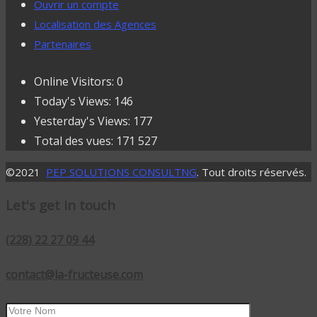
Ouvrir un compte
Localisation des Agences
Partenaires
Online Visitors:
0
Today's Views:
146
Yesterday's Views:
177
Total des vues:
171 527
©2021
PEP SOLUTIONS CONSULTNG
. Tout droits réservés.
Let's get in touch
(228) 22 27 09 44
contact@la-fructeuse.com