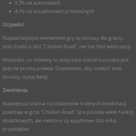
3.2% na automatach
4.1% na urządzeniach przenośnych
Oczywiści
Najważniejszym elementem gry są bonusy dla graczy.
Jeśli chodzi o slot "Chicken Road", nie ma zbyt wielu opcji.
Wszystko, co mówimy tu dotyczące ścieżki kurczaka jest
jedynie prosta prawda. Dodatkowo, aby znaleźć inne
bonusy, czytaj dalej!
Zwolnienia
Największa szansa na zobaczenie trudnych kombinacji
powstaje w grze "Chicken Road". Gra posiada wiele funkcji
dodatkowych, ale niektóre są wyjątkowe. Oto kilka
przykładów: