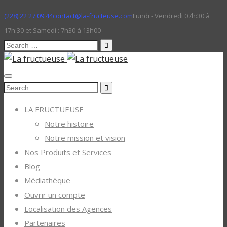
(228) 22 27 09 44
contact@la-fructeuse.com
Lundi - Vendredi 07h:30 à
17h:30 et Samedi : 7h30 à 13h00
Search
for:
Search
for:
LA FRUCTUEUSE
Notre histoire
Notre mission et vision
Nos Produits et Services
Blog
Médiathèque
Ouvrir un compte
Localisation des Agences
Partenaires