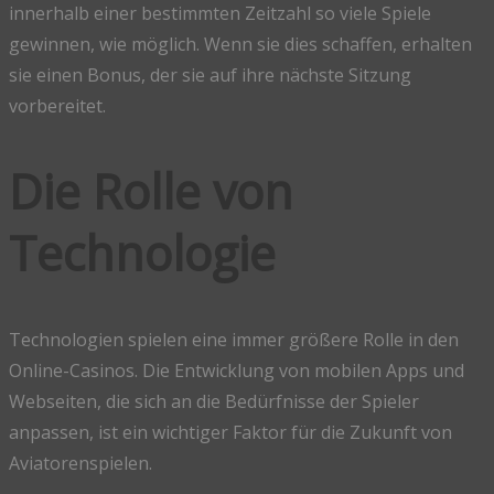
innerhalb einer bestimmten Zeitzahl so viele Spiele
gewinnen, wie möglich. Wenn sie dies schaffen, erhalten
sie einen Bonus, der sie auf ihre nächste Sitzung
vorbereitet.
Die Rolle von
Technologie
Technologien spielen eine immer größere Rolle in den
Online-Casinos. Die Entwicklung von mobilen Apps und
Webseiten, die sich an die Bedürfnisse der Spieler
anpassen, ist ein wichtiger Faktor für die Zukunft von
Aviatorenspielen.