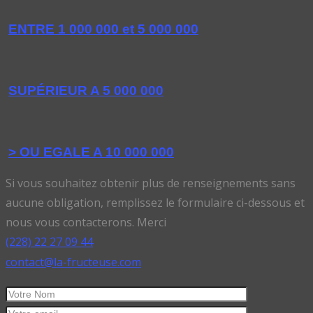
ENTRE 1 000 000 et 5 000 000
SUPÉRIEUR A 5 000 000
> OU EGALE A 10 000 000
Si vous souhaitez obtenir plus de renseignements sans
aucune obligation, remplissez le formulaire ci-dessous et
nous vous contacterons. Merci
(228) 22 27 09 44
contact@la-fructeuse.com