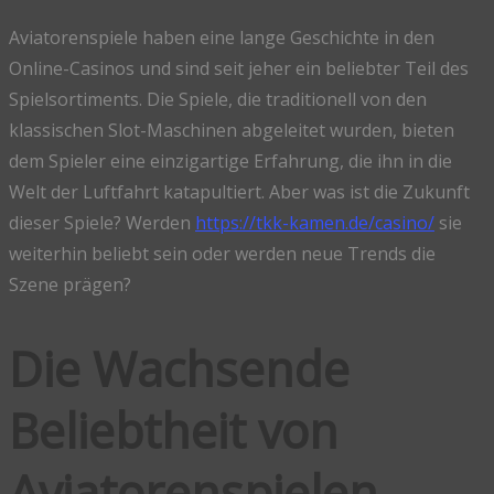
Aviatorenspiele haben eine lange Geschichte in den
Online-Casinos und sind seit jeher ein beliebter Teil des
Spielsortiments. Die Spiele, die traditionell von den
klassischen Slot-Maschinen abgeleitet wurden, bieten
dem Spieler eine einzigartige Erfahrung, die ihn in die
Welt der Luftfahrt katapultiert. Aber was ist die Zukunft
dieser Spiele? Werden
https://tkk-kamen.de/casino/
sie
weiterhin beliebt sein oder werden neue Trends die
Szene prägen?
Die Wachsende
Beliebtheit von
Aviatorenspielen