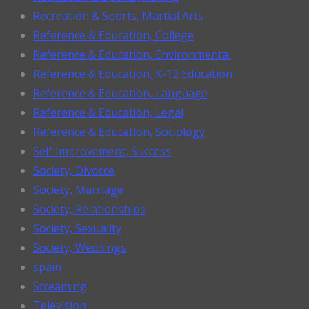
Recreation & Sports, Martial Arts
Reference & Education, College
Reference & Education, Environmental
Reference & Education, K-12 Education
Reference & Education, Language
Reference & Education, Legal
Reference & Education, Sociology
Self Improvement, Success
Society, Divorce
Society, Marriage
Society, Relationships
Society, Sexuality
Society, Weddings
spain
Streaming
Television