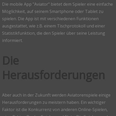
Die mobile App "Aviator" bietet dem Spieler eine einfache
Möglichkeit, auf seinem Smartphone oder Tablet zu
spielen. Die App ist mit verschiedenen Funktionen
ausgestattet, wie z.B. einem Tischprotokoll und einer
Statistikfunktion, die den Spieler über seine Leistung
informiert.
Die
Herausforderungen
Aber auch in der Zukunft werden Aviatorenspiele einige
Herausforderungen zu meistern haben. Ein wichtiger
Faktor ist die Konkurrenz von anderen Online-Spielen,