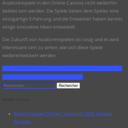
Aviatorenspiele in den Online-Casinos nicht weiterhin
beliebt sein werden. Die Spiele bieten dem Spieler eine
einzigartige Erfahrung und die Entwickler haben bereits
einige innovative Ideen entwickelt.
Die Zukunft von Aviatorenspielen ist rosig und es wird
interessant sein zu sehen, wie sich diese Spiele
weiterentwickeln werden.
SHARE ON FACEBOOK
SHARE ON TWITTER
SHARE
ON PINTEREST
SHARE ON LINKEDIN
Rechercher :
Articles récents
Best Canadian Online Casinos in 2026: Ranked
Reviews