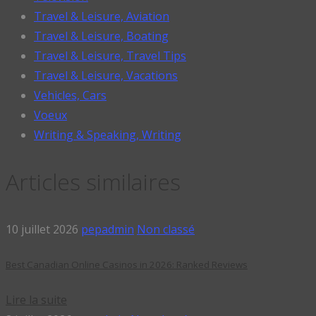
Travel & Leisure, Aviation
Travel & Leisure, Boating
Travel & Leisure, Travel Tips
Travel & Leisure, Vacations
Vehicles, Cars
Voeux
Writing & Speaking, Writing
Articles similaires
10 juillet 2026
pepadmin
Non classé
Best Canadian Online Casinos in 2026: Ranked Reviews
Lire la suite