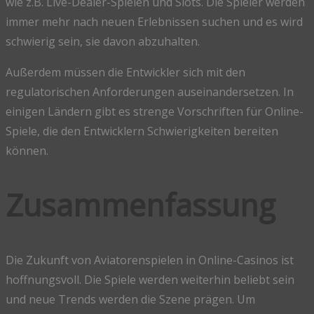
wie z.B. Live-Dealer-Spielen und Slots. Die Spieler werden
immer mehr nach neuen Erlebnissen suchen und es wird
schwierig sein, sie davon abzuhalten.
Außerdem müssen die Entwickler sich mit den
regulatorischen Anforderungen auseinandersetzen. In
einigen Ländern gibt es strenge Vorschriften für Online-
Spiele, die den Entwicklern Schwierigkeiten bereiten
können.
Zusammenfassung
Die Zukunft von Aviatorenspielen in Online-Casinos ist
hoffnungsvoll. Die Spiele werden weiterhin beliebt sein
und neue Trends werden die Szene prägen. Um