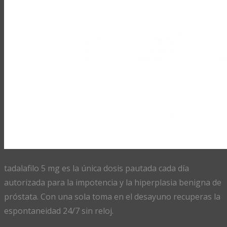
tadalafilo 5 mg es la única dosis pautada cada día
autorizada para la impotencia y la hiperplasia benigna de
próstata. Con una sola toma en el desayuno recuperas la
espontaneidad 24/7 sin reloj.