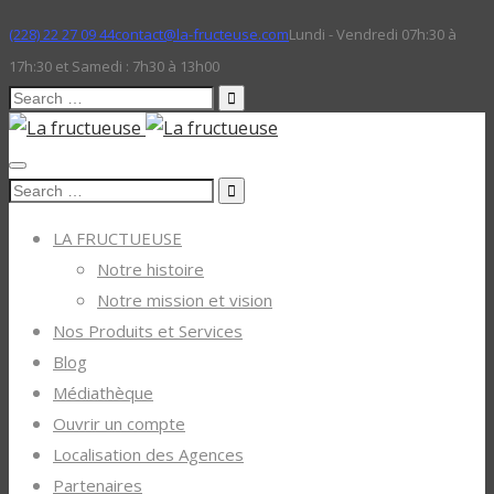
(228) 22 27 09 44
contact@la-fructeuse.com
Lundi - Vendredi 07h:30 à
17h:30 et Samedi : 7h30 à 13h00
Search
for:
Search
for:
LA FRUCTUEUSE
Notre histoire
Notre mission et vision
Nos Produits et Services
Blog
Médiathèque
Ouvrir un compte
Localisation des Agences
Partenaires