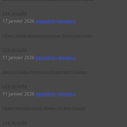
Lire la suite
17 janvier 2026
pepadmin
answers
F Bajee Mobile Bonuses Exclusive: FBajee App Perks
Lire la suite
11 janvier 2026
pepadmin
answers
Start at F Bajee: FBajee Easy Registration Process
Lire la suite
11 janvier 2026
pepadmin
answers
F Bajee Welcome Spins: FBajee 100 Free Rounds
Lire la suite