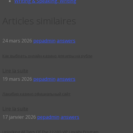
Writing & Speaking, Writing
Articles similaires
24 mars 2026
pepadmin
answers
Как выбрать онлайн-казино для игры на рубли
Lire la suite
19 mars 2026
pepadmin
answers
Лакибир казино официальный сайт
Lire la suite
17 janvier 2026
pepadmin
answers
Unlocking All Tiers Of The 222BD VIP Loyalty Program