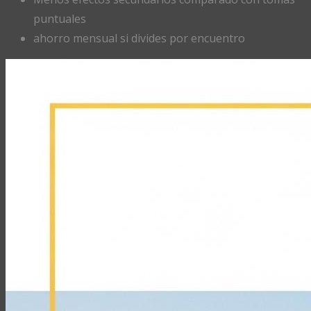
puntuales
ahorro mensual si divides por encuentro