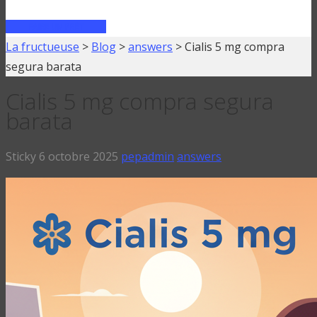
FAIRE UN PRÊT
La fructueuse
>
Blog
>
answers
>
Cialis 5 mg compra
segura barata
Cialis 5 mg compra segura
barata
Sticky
6 octobre 2025
pepadmin
answers