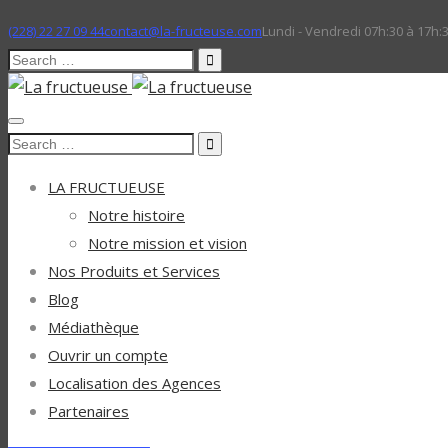
(228) 22 27 09 44
contact@la-fructeuse.com
Lundi - Vendredi 07h:30 à 17h:
Search
for:
Search
for:
LA FRUCTUEUSE
Notre histoire
Notre mission et vision
Nos Produits et Services
Blog
Médiathèque
Ouvrir un compte
Localisation des Agences
Partenaires