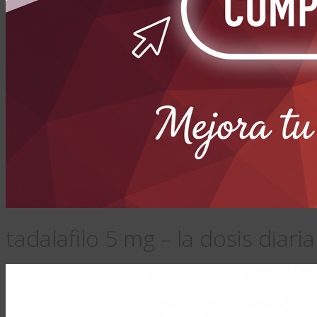
tadalafilo 5 mg – la dosis diar