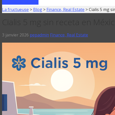
FAIRE UN PRÊT
La fructueuse
>
Blog
>
Finance, Real Estate
>
Cialis 5 mg s
Cialis 5 mg sin receta en Méxi
3 janvier 2026
pepadmin
Finance, Real Estate