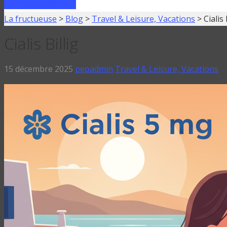
FAIRE UN PRÊT
La fructueuse
>
Blog
>
Travel & Leisure, Vacations
>
Cialis 
Cialis Billig
15 décembre 2025
pepadmin
Travel & Leisure, Vacations