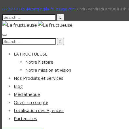
(228) 22 27 09 44
contact@la-fructeuse.com
Lundi - Vendredi 07h:30 à 17h:
Search
for:
Search
for:
LA FRUCTUEUSE
Notre histoire
Notre mission et vision
Nos Produits et Services
Blog
Médiathèque
Ouvrir un compte
Localisation des Agences
Partenaires