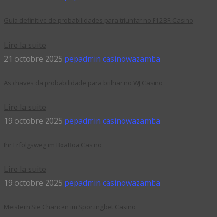
Guia definitivo de probabilidades para triunfar no F12BR Casino
Lire la suite
21 octobre 2025
pepadmin
casinowazamba
As chaves da probabilidade para brilhar no WJ Casino
Lire la suite
19 octobre 2025
pepadmin
casinowazamba
Ihr Erfolgsweg im BoaBoa Casino
Lire la suite
19 octobre 2025
pepadmin
casinowazamba
Meistern Sie Chancen im Sportingbet Casino