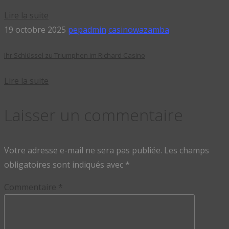
Lire la suite
19 octobre 2025
pepadmin
casinowazamba
Ihr Schlüssel zu Triumphen im Richard Casino
Lire la suite
Laisser un commentaire
Votre adresse e-mail ne sera pas publiée.
Les champs
obligatoires sont indiqués avec
*
Commentaire
*