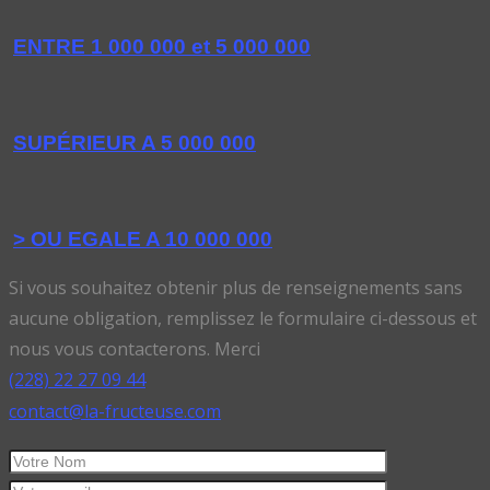
ENTRE 1 000 000 et 5 000 000
SUPÉRIEUR A 5 000 000
> OU EGALE A 10 000 000
Si vous souhaitez obtenir plus de renseignements sans
aucune obligation, remplissez le formulaire ci-dessous et
nous vous contacterons. Merci
(228) 22 27 09 44
contact@la-fructeuse.com