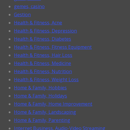
gemes, casino
Gestion
Health & Fitness, Acne
Health & Fitness, Depression
Health & Fitness, Diabetes
Health & Fitness, Fitness Equipment
Health & Fitness, Hair Loss
Health & Fitness, Medicine
Health & Fitness, Nutrition
Health & Fitness, Weight Loss
Home & Family, Hobbies
Home & Family, Holidays
Home & Family, Home Improvement
Home & Family, Landscaping
Home & Family, Parenting
Internet Business, Audio-Video Streaming