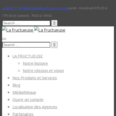
(228) 22 27 09 44
contact@la-fructeuse.com
Lundi - Vendredi 07h:30 à
17h:30 et Samedi : 7h30 à 13h00
Search
for:
Search
for:
LA FRUCTUEUSE
Notre histoire
Notre mission et vision
Nos Produits et Services
Blog
Médiathèque
Ouvrir un compte
Localisation des Agences
Partenaires