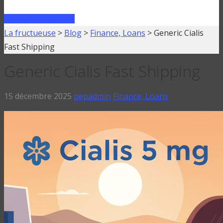
FAIRE UN PRÊT
La fructueuse
>
Blog
>
Finance, Loans
>
Generic Cialis
Fast Shipping
Generic Cialis Fast Shipping
15 décembre 2025
pepadmin
Finance, Loans