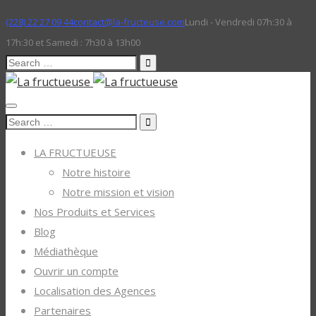
(228) 22 27 09 44
contact@la-fructeuse.com
Lundi - Vendredi 07h:30 à
17h:30 et Samedi : 7h30 à 13h00
Search
for:
Search
for:
LA FRUCTUEUSE
Notre histoire
Notre mission et vision
Nos Produits et Services
Blog
Médiathèque
Ouvrir un compte
Localisation des Agences
Partenaires