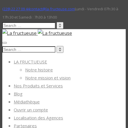
(228) 22 27 09 44
contact@la-fructeuse.com
Lundi - Vendredi 07h:30 à
17h:30 et Samedi : 7h30 à 13h00
Search
for:
Search
for:
LA FRUCTUEUSE
Notre histoire
Notre mission et vision
Nos Produits et Services
Blog
Médiathèque
Ouvrir un compte
Localisation des Agences
Partenaires