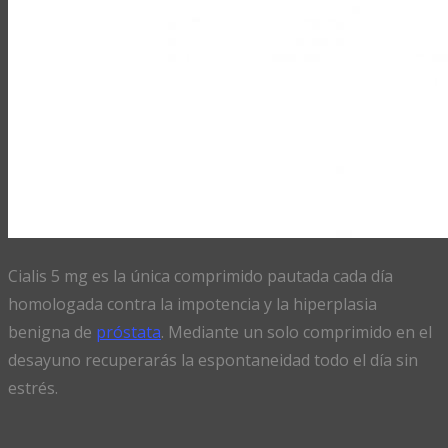
Cialis 5 mg es la única comprimido pautada cada día
homologada contra la impotencia y la hiperplasia
benigna de
próstata
. Mediante un solo comprimido en el
desayuno recuperarás la espontaneidad todo el día sin
estrés.