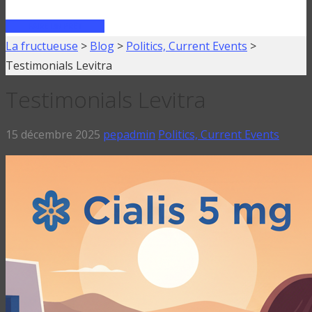
FAIRE UN PRÊT
La fructueuse
>
Blog
>
Politics, Current Events
>
Testimonials Levitra
Testimonials Levitra
15 décembre 2025
pepadmin
Politics, Current Events