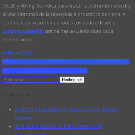
10, 20 y 40 mg. Se indica para tratar la disfunción eréctil y
aliviar síntomas de la hiperplasia prostática benigna. A
continuación resolvemos todas tus dudas: desde el
comprar tadalafilo
online
hasta cuánto dura cada
presentación.
Ai News 2025
SHARE ON FACEBOOK
SHARE ON TWITTER
SHARE
ON PINTEREST
SHARE ON LINKEDIN
Rechercher :
Articles récents
Best Canadian Online Casinos in 2026: Ranked
Reviews
Wild Robin Casino im Test: Spiele, Boni,
Auszahlungen