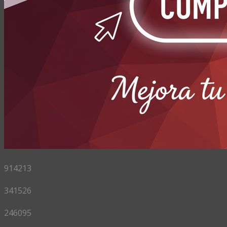
914213
341526
246095