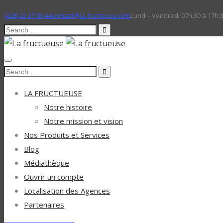
(228) 22 27 09 44
contact@la-fructeuse.com
Lundi - Vendredi 07h:30 à 17h:
Search
for:
Search
for:
LA FRUCTUEUSE
Notre histoire
Notre mission et vision
Nos Produits et Services
Blog
Médiathèque
Ouvrir un compte
Localisation des Agences
Partenaires