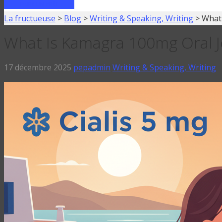
FAIRE UN PRÊT
La fructueuse
>
Blog
>
Writing & Speaking, Writing
>
What 
What Is Kamagra 100mg Oral Je
17 décembre 2025
pepadmin
Writing & Speaking, Writing