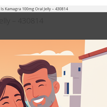
Is Kamagra 100mg Oral Jelly – 430814
lly – 430814