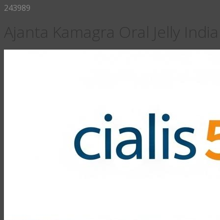
243989
Ajanta Kamagra Oral Jelly India