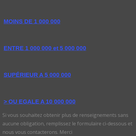
MOINS DE 1 000 000
ENTRE 1 000 000 et 5 000 000
SUPÉRIEUR A 5 000 000
> OU EGALE A 10 000 000
Si vous souhaitez obtenir plus de renseignements sans
aucune obligation, remplissez le formulaire ci-dessous et
nous vous contacterons. Merci