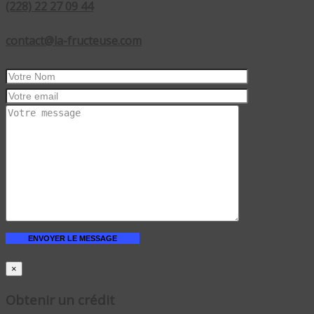
(228) 22 27 09 44
contact@la-fructeuse.com
×
Obtenir un crédit