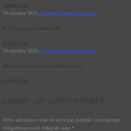
Lire la suite
19 octobre 2025
pepadmin
casinowazamba
Ihr Erfolgsweg im BoaBoa Casino
Lire la suite
19 octobre 2025
pepadmin
casinowazamba
Meistern Sie Chancen im Sportingbet Casino
Lire la suite
Laisser un commentaire
Votre adresse e-mail ne sera pas publiée.
Les champs
obligatoires sont indiqués avec
*