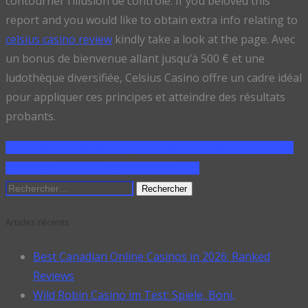
contourner l’illusion de contrôle. If you beloved this
report and you would like to obtain extra info relating to
celsius casino review
kindly take a look at the page. Avec
un bonus de bienvenue allant jusqu’à 500 € et une
ludothèque diversifiée, Celsius Casino offre un cadre idéal
pour appliquer ces principes et atteindre des résultats
probants.
SHARE ON FACEBOOK
SHARE ON TWITTER
SHARE
ON PINTEREST
SHARE ON LINKEDIN
Rechercher :
Articles récents
Best Canadian Online Casinos in 2026: Ranked
Reviews
Wild Robin Casino im Test: Spiele, Boni,