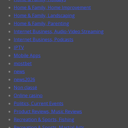
Home & Family, Home Improvement
Home & Family, Landscaping
Home & Family, Parenting
Internet Business, Audio-Video Streaming
Internet Business, Podcasts
IPTV
Mobile Apps
mostbet
news
news2026
Non classé
Online casino
Politics, Current Events
Product Reviews, Music Reviews
Recreation & Sports, Fishing
Recreation & Sports, Martial Arts