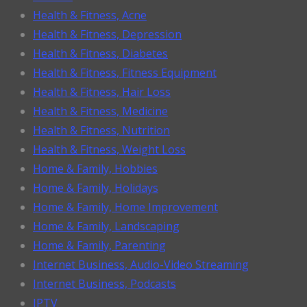
Health & Fitness, Acne
Health & Fitness, Depression
Health & Fitness, Diabetes
Health & Fitness, Fitness Equipment
Health & Fitness, Hair Loss
Health & Fitness, Medicine
Health & Fitness, Nutrition
Health & Fitness, Weight Loss
Home & Family, Hobbies
Home & Family, Holidays
Home & Family, Home Improvement
Home & Family, Landscaping
Home & Family, Parenting
Internet Business, Audio-Video Streaming
Internet Business, Podcasts
IPTV