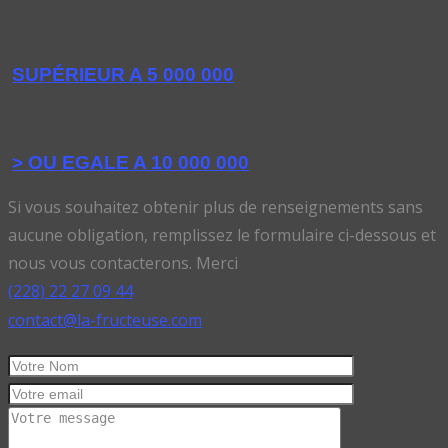
SUPÉRIEUR A 5 000 000
> OU EGALE A 10 000 000
Si vous souhaitez obtenir plus de renseignements sans
aucune obligation, remplissez le formulaire ci-dessous et
nous vous contacterons. Merci
(228) 22 27 09 44
contact@la-fructeuse.com