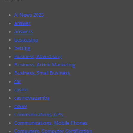
Ai News 2025
answer
answers
bestcasino
betting
Business, Advertising
Business, Article Marketing
Business, Small Business
car
casino
casinowazamba
ck999
Communications, GPS
Communications, Mobile Phones
Computers, Computer Certification