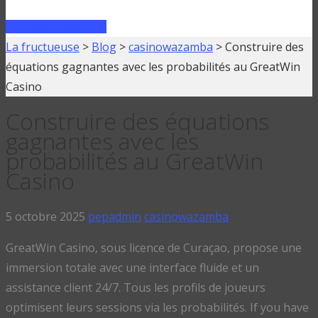
FAIRE UN PRÊT
La fructueuse
>
Blog
>
casinowazamba
>
Construire des
équations gagnantes avec les probabilités au GreatWin
Casino
Construire des équations
gagnantes avec les
probabilités au GreatWin
Casino
5 octobre 2025
pepadmin
casinowazamba
GreatWin Casino, sous licence de Curaçao, propose une
immersion totale avec une interface fluide et un
assistance client 24/7. Tous les profils de joueurs
optimisent leurs sessions via les probabilités. If you have