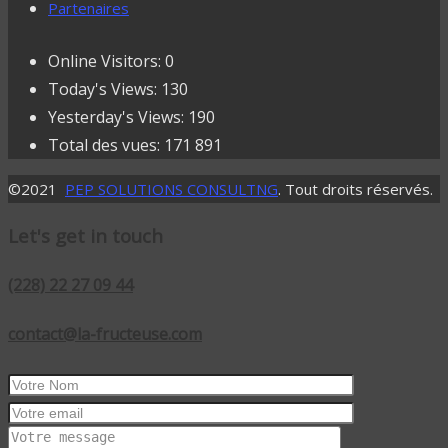
Partenaires
Online Visitors:
0
Today's Views:
130
Yesterday's Views:
190
Total des vues:
171 891
©2021
PEP SOLUTIONS CONSULTNG
. Tout droits réservés.
Let's get in touch
(228) 22 27 09 44
contact@la-fructeuse.com